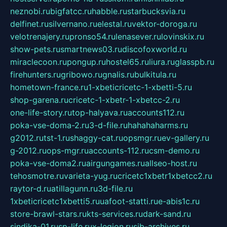
neznobi.ru
bigfatcc.ru
habble.ru
starbucksvia.ru
delfinet.ru
silvernano.ru
elestal.ru
vektor-doroga.ru
velotrenajery.ru
pronso54.ru
lenasever.ru
lovinskix.ru
show-pets.ru
smartnews03.ru
discofoxworld.ru
miraclecoon.ru
pongup.ru
hostel65.ru
liura.ru
glasspb.ru
firehunters.ru
gribowo.ru
gnalis.ru
bulkitula.ru
hometown-france.ru
1-xbeticricetc-1-xbetti-5.ru
shop-garena.ru
cricetc-1-xbetr-1-xbetcc-2.ru
one-life-story.ru
top-halyava.ru
accounts112.ru
poka-vse-doma-2.ru
3-d-file.ru
hahahaharms.ru
g2012.ru
tst-1.ru
shaggy-cat.ru
opsmgr.ru
ev-gallery.ru
g-2012.ru
ops-mgr.ru
accounts-112.ru
csm-demo.ru
poka-vse-doma2.ru
airgungames.ru
allseo-host.ru
tehosmotre.ru
varieta-yug.ru
cricetc1xbetr1xbetcc2.ru
raytor-d.ru
atillagunn.ru
3d-file.ru
1xbeticricetc1xbetti5.ru
uafoot-statti.ru
e-abis1c.ru
store-brawl-stars.ru
kts-services.ru
dark-sand.ru
sindika-01.ru
sp-life.ru
x-legion.ru
sib-archives.ru