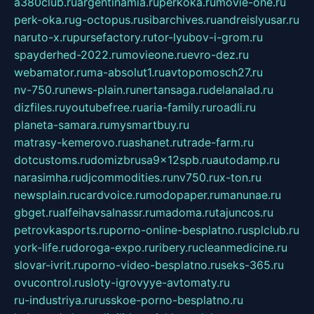
a380club.ru
argentinamia.ru
perkoka.ru
movie-one.ru
perk-oka.ru
g-octopus.ru
sibarchives.ru
andreislyusar.ru
naruto-x.ru
pursefactory.ru
tor-lyubov-i-grom.ru
spayderhed-2022.ru
movieone.ru
evro-dez.ru
webamator.ru
ma-absolut1.ru
avtopomosch27.ru
nv-750.ru
news-plain.ru
nertansaga.ru
delanalad.ru
dizfiles.ru
youtubefree.ru
aria-family.ru
roadli.ru
planeta-samara.ru
mysmartbuy.ru
matrasy-kemerovo.ru
ashanet.ru
trade-farm.ru
dotcustoms.ru
domizbrusa9x12spb.ru
autodamp.ru
narasimha.ru
djcommodities.ru
nv750.ru
x-ton.ru
newsplain.ru
cardvoice.ru
modopaper.ru
manunae.ru
gbget.ru
alfeihavsalnassr.ru
madoma.ru
tajuncos.ru
petrovkasports.ru
porno-online-besplatno.ru
splclub.ru
york-life.ru
doroga-expo.ru
ribery.ru
cleanmedicine.ru
slovar-ivrit.ru
porno-video-besplatno.ru
seks-365.ru
ovucontrol.ru
sloty-igrovyye-avtomaty.ru
ru-industriya.ru
russkoe-porno-besplatno.ru