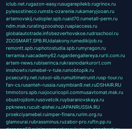
iclub.net.ru
gazon-easy.ru
sugarepilekb.ru
grinox.ru
pylesostineco.ru
msts-ozarenie.ru
kameryjooan.ru
artemovskij.ru
dopler.spb.ru
aid70.ru
metall-perm.ru
ndm.msk.ru
ratingzooshop.ru
apiaccess.ru
globalautotrade.info
bezverhovskoe.ru
drsschool.ru
ZOOSMART.SPB.RU
dalakony.ru
medikijob.ru
remontt.spb.ru
photostudia.spb.ru
myragon.ru
terramia.ru
academy62.ru
gardengallereya.ru
rti.com.ru
artem-news.ru
biserinca.ru
krasnodarkurort.com
imshowtv.ru
mebel-v-tule.ru
mobtopik.ru
pcsecurity.net.ru
tool-sib.ru
multimetrunit.ru
sp-tour.ru
fan-cs.ru
santeh-russia.ru
symbian9.net.ru
DSHAIR.RU
tmmotors.spb.ru
xjocuricopii.com
musavtomat.msk.ru
obustrojdom.ru
sovetcik.ru
ybaranovskaya.ru
ppknews.ru
cult-alshei.ru
JAPANRUSSIA.RU
proekciyamebel.ru
imper-finans.ru
rim.org.ru
glamourai.ru
brassminus.ru
zabor-pro.ru
ftn.pp.ru
dorogoe58.ru
laimengpacker.ru
kuzova-zapchasti.ru