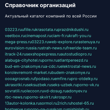
Справочник организаций
Актуальный каталог компаний по всей России
03223.ru
ufille.ru
krasotata.ru
prazdnikdushi.ru
veetbox.ru
cinemapost.ru
ciam-fr.ru
kraft-you.ru
mega-press.ru
03223.ru
web-explore.ru
rastenuya.ru
eurovision-russia.ru
strah-news.ru
freeride-team.ru
itrack-24.ru
sexshopexpress.ru
autostudiopro.ru
alabuga-cityhotel.ru
pornv.ru
atlantpereezd.ru
bud-em-znakomye.ru
a-cdc.ru
elektrostal-news.ru
korolevremont-market.ru
budem-znakomye.ru
oooagrosnab.ru
fpodaso.ru
emfire.ru
pro-otdelky.ru
ukrasotki.ru
seksuzbek.ru
seks-uzbek.ru
porno-vk.ru
sovratili.ru
olecoon.ru
vd-dosug.ru
adonyev.ru
rbc-news.ru
porno-skvirt.ru
krospr.ru
13autor-kolonka.ru
sormol.ru
2rich.ru
hostel-65.ru
hostserve.ru
porno-na-russkom.ru
mishinlab.ru