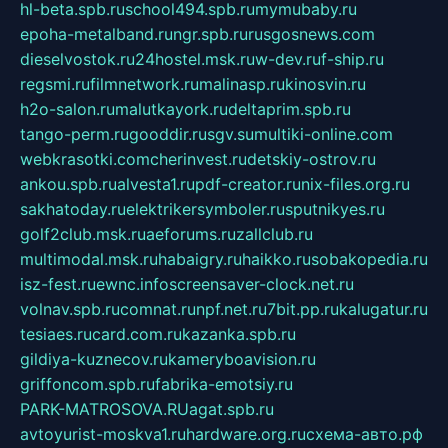
hl-beta.spb.ru
school494.spb.ru
mymubaby.ru
epoha-metalband.ru
ngr.spb.ru
rusgosnews.com
dieselvostok.ru
24hostel.msk.ru
w-dev.ru
f-ship.ru
regsmi.ru
filmnetwork.ru
malinasp.ru
kinosvin.ru
h2o-salon.ru
malutkayork.ru
deltaprim.spb.ru
tango-perm.ru
gooddir.ru
sgv.su
multiki-online.com
webkrasotki.com
cherinvest.ru
detskiy-ostrov.ru
ankou.spb.ru
alvesta1.ru
pdf-creator.ru
nix-files.org.ru
sakhatoday.ru
elektrikersymboler.ru
sputnikyes.ru
golf2club.msk.ru
aeforums.ru
zallclub.ru
multimodal.msk.ru
habaigry.ru
haikko.ru
sobakopedia.ru
isz-fest.ru
ewnc.info
screensaver-clock.net.ru
volnav.spb.ru
comnat.ru
npf.net.ru
7bit.pp.ru
kalugatur.ru
tesiaes.ru
card.com.ru
kazanka.spb.ru
gildiya-kuznecov.ru
kameryboavision.ru
griffoncom.spb.ru
fabrika-emotsiy.ru
PARK-MATROSOVA.RU
agat.spb.ru
avtoyurist-moskva1.ru
hardware.org.ru
схема-авто.рф