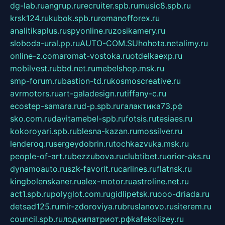
dg-lab.ru
angrup.ru
recruiter.spb.ru
music8.spb.ru
krsk124.ru
kubok.spb.ru
romanofforex.ru
analitikaplus.ru
spyonline.ru
zosikamery.ru
sloboda-ural.pp.ru
AUTO-COM.SU
hohota.net
alimy.ru
online-z.com
aromat-vostoka.ru
otdelkaexp.ru
mobilvest.ru
bbd.net.ru
mebelshop.msk.ru
smp-forum.ru
bastion-td.ru
kosmoscreative.ru
avrmotors.ru
art-galadesign.ru
tiffany-c.ru
ecostep-samara.ru
d-p.spb.ru
галактика73.рф
sko.com.ru
davitamebel-spb.ru
fotsis.ru
tesiaes.ru
kokoroyari.spb.ru
blesna-kazan.ru
mossilver.ru
lenderoq.ru
sergeydobrin.ru
tochkazvuka.msk.ru
people-of-art.ru
bezzubova.ru
clubtibet.ru
orior-aks.ru
dynamoauto.ru
szk-favorit.ru
carlines.ru
flatnsk.ru
kingbolenskaner.ru
alex-motor.ru
astroline.net.ru
act1.spb.ru
polyglot.com.ru
gidlipetsk.ru
ooo-driada.ru
detsad125.ru
mir-zdoroviya.ru
bruslanovo.ru
siterem.ru
council.spb.ru
лодкипатриот.рф
kafekolizey.ru