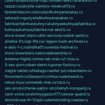
cs68.ru
vladivostok-map.ru
video-seks.ru
bankaribi.ru
raszar.ru
vskrytie-zamkov-moskva113.ru
lipetsktelecom.ru
tovudyi4kuhnyanazakaz.ru
seksuzb.ru
guzywia4kuhnyanazakaz.ru
fabrikaofabrikaokuhny.ru
kuhnyaekuhnyaafabrika.ru
kuhnyaykuhnyayfabrika.ru
e-abis1c.ru
store-brawl-stars.ru
kts-services.ru
dark-sand.ru
sindika-01.ru
sp-life.ru
x-legion.ru
sib-archives.ru
e-abis-1-c.ru
sindika01.ru
venda-festival.ru
store-brawlstars.ru
dooraleksandria.ru
antenna-highly.ru
mine-lab-msk.ru
1-mus.ru
3-sex-porn.ru
ban-damn.ru
purse-factory.ru
viagra-tablet.ru
fasbags.ru
adler-jun.ru
bandamn.ru
fincontech.ru
3sexporn.ru
1mus.ru
darksand.ru
rebus-toys.ru
minelab-msk.ru
rtdco.ru
seo-prodvizhenie-sajtov-stroitelnyh-kompanij.ru
card-voice.ru
rulonnyygazon177.ru
snow-guard.ru
domizbrusa-9x12spb.ru
demaholding.ru
aalse.ru