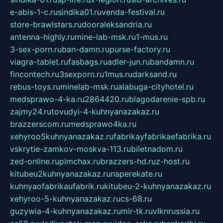
e-abis-1-c.ru
sindika01.ru
venda-festival.ru
store-brawlstars.ru
dooraleksandria.ru
antenna-highly.ru
mine-lab-msk.ru
1-mus.ru
3-sex-porn.ru
ban-damn.ru
purse-factory.ru
viagra-tablet.ru
fasbags.ru
adler-jun.ru
bandamn.ru
fincontech.ru
3sexporn.ru
1mus.ru
darksand.ru
rebus-toys.ru
minelab-msk.ru
alabuga-cityhotel.ru
medsprawo-4-ka.ru
2864420.ru
blagodarenie-spb.ru
zajmy24.ru
tovudyi-4-kuhnyanazakaz.ru
brazzerscom.ru
medsprawo4ka.ru
xehyroo5kuhnyanazakaz.ru
fabrikayfabrikaefabrika.ru
vskrytie-zamkov-moskva-113.ru
biletnadom.ru
zed-online.ru
pimchax.ru
brazzers-hd.ru
z-host.ru
kitubeu2kuhnyanazakaz.ru
naperekate.ru
kuhnyaofabrikaufabrik.ru
kitubeu-2-kuhnyanazakaz.ru
xehyroo-5-kuhnyanazakaz.ru
cs-68.ru
guzywia-4-kuhnyanazakaz.ru
mir-tk.ru
vlknrussia.ru