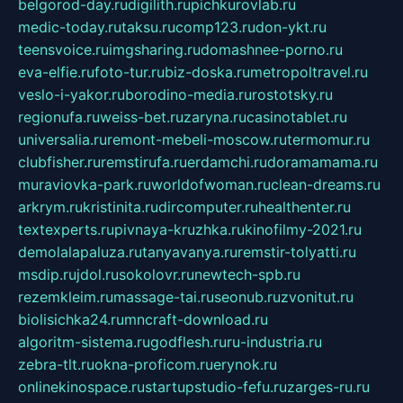
belgorod-day.ru
digilith.ru
pichkurovlab.ru
medic-today.ru
taksu.ru
comp123.ru
don-ykt.ru
teensvoice.ru
imgsharing.ru
domashnee-porno.ru
eva-elfie.ru
foto-tur.ru
biz-doska.ru
metropoltravel.ru
veslo-i-yakor.ru
borodino-media.ru
rostotsky.ru
regionufa.ru
weiss-bet.ru
zaryna.ru
casinotablet.ru
universalia.ru
remont-mebeli-moscow.ru
termomur.ru
clubfisher.ru
remstirufa.ru
erdamchi.ru
doramamama.ru
muraviovka-park.ru
worldofwoman.ru
clean-dreams.ru
arkrym.ru
kristinita.ru
dircomputer.ru
healthenter.ru
textexperts.ru
pivnaya-kruzhka.ru
kinofilmy-2021.ru
demolalapaluza.ru
tanyavanya.ru
remstir-tolyatti.ru
msdip.ru
jdol.ru
sokolovr.ru
newtech-spb.ru
rezemkleim.ru
massage-tai.ru
seonub.ru
zvonitut.ru
biolisichka24.ru
mncraft-download.ru
algoritm-sistema.ru
godflesh.ru
ru-industria.ru
zebra-tlt.ru
okna-proficom.ru
erynok.ru
onlinekinospace.ru
startupstudio-fefu.ru
zarges-ru.ru