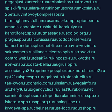
gegenjustizunrecht.ru
autobalashov.ru
utrovortu.ru
spiski-firm.ru
elara-m.ru
kinomusorka.ru
mkcslava.ru
2bets.ru
vintovoykompressor.ru
birminghamvsfulham.ru
sarmat-komp.ru
pioneeri.ru
amadis-chocolate.ru
shkurki-karakulya.ru
kanotiforet.spb.ru
tutmassage.ru
ecolog.org.ru
praga.spb.ru
falcorussia.ru
autodoctorservis.ru
kamertondom.spb.ru
net-life.net.ru
avto-vozim.ru
sakhcamera.ru
alliance-electro.spb.ru
stroyavt.ru
controlweb1.ru
tdsak74.ru
kinzozo-ru.ru
kvotka.ru
iron-snab.ru
costa-bella.ru
eugrus.pp.ru
associaciya39.ru
primexpo.spb.ru
bezmorchin.ru
ia2.ru
cpt21.ru
ispecspb.ru
regahost.ru
kolosok-elita.ru
tae-kwon.ru
consrio.com.ru
insiam.ru
avegainfo.ru
archery161.ru
bigencyclica.ru
vlast16.ru
korru.net
sarmiento.spb.su
extelopedia.ru
lammin-suo.spb.ru
iskatour.spb.ru
snpi.org.ru
running-line.ru
krygeva-spa.ru
chel.net.ru
rust-loco.ru
dugshop.ru