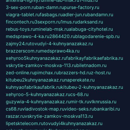
3-sex-porn.ru
ban-damn.ru
purse-factory.ru
viagra-tablet.ru
fasbags.ru
adler-jun.ru
bandamn.ru
fincontech.ru
3sexporn.ru
1mus.ru
darksand.ru
rebus-toys.ru
minelab-msk.ru
alabuga-cityhotel.ru
medsprawo-4-ka.ru
2864420.ru
blagodarenie-spb.ru
zajmy24.ru
tovudyi-4-kuhnyanazakaz.ru
brazzerscom.ru
medsprawo4ka.ru
xehyroo5kuhnyanazakaz.ru
fabrikayfabrikaefabrika.ru
vskrytie-zamkov-moskva-113.ru
biletnadom.ru
zed-online.ru
pimchax.ru
brazzers-hd.ru
z-host.ru
kitubeu2kuhnyanazakaz.ru
naperekate.ru
kuhnyaofabrikaufabrik.ru
kitubeu-2-kuhnyanazakaz.ru
xehyroo-5-kuhnyanazakaz.ru
cs-68.ru
guzywia-4-kuhnyanazakaz.ru
mir-tk.ru
vlknrussia.ru
cs68.ru
vladivostok-map.ru
video-seks.ru
bankaribi.ru
raszar.ru
vskrytie-zamkov-moskva113.ru
lipetsktelecom.ru
tovudyi4kuhnyanazakaz.ru