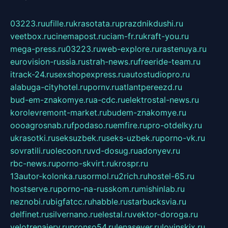
03223.ru
ufille.ru
krasotata.ru
prazdnikdushi.ru
veetbox.ru
cinemapost.ru
ciam-fr.ru
kraft-you.ru
mega-press.ru
03223.ru
web-explore.ru
rastenuya.ru
eurovision-russia.ru
strah-news.ru
freeride-team.ru
itrack-24.ru
sexshopexpress.ru
autostudiopro.ru
alabuga-cityhotel.ru
pornv.ru
atlantpereezd.ru
bud-em-znakomye.ru
a-cdc.ru
elektrostal-news.ru
korolevremont-market.ru
budem-znakomye.ru
oooagrosnab.ru
fpodaso.ru
emfire.ru
pro-otdelky.ru
ukrasotki.ru
seksuzbek.ru
seks-uzbek.ru
porno-vk.ru
sovratili.ru
olecoon.ru
vd-dosug.ru
adonyev.ru
rbc-news.ru
porno-skvirt.ru
krospr.ru
13autor-kolonka.ru
sormol.ru
2rich.ru
hostel-65.ru
hostserve.ru
porno-na-russkom.ru
mishinlab.ru
neznobi.ru
bigfatcc.ru
habble.ru
starbucksvia.ru
delfinet.ru
silvernano.ru
elestal.ru
vektor-doroga.ru
velotrenajery.ru
pronso54.ru
lenasever.ru
lovinskix.ru