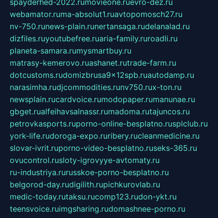
spayderhed-2022.ru
movieone.ru
evro-dez.ru
webamator.ru
ma-absolut1.ru
avtopomosch27.ru
nv-750.ru
news-plain.ru
nertansaga.ru
delanalad.ru
dizfiles.ru
youtubefree.ru
aria-family.ru
roadli.ru
planeta-samara.ru
mysmartbuy.ru
matrasy-kemerovo.ru
ashanet.ru
trade-farm.ru
dotcustoms.ru
domizbrusa9x12spb.ru
autodamp.ru
narasimha.ru
djcommodities.ru
nv750.ru
x-ton.ru
newsplain.ru
cardvoice.ru
modopaper.ru
manunae.ru
gbget.ru
alfeihavsalnassr.ru
madoma.ru
tajuncos.ru
petrovkasports.ru
porno-online-besplatno.ru
splclub.ru
york-life.ru
doroga-expo.ru
ribery.ru
cleanmedicine.ru
slovar-ivrit.ru
porno-video-besplatno.ru
seks-365.ru
ovucontrol.ru
sloty-igrovyye-avtomaty.ru
ru-industriya.ru
russkoe-porno-besplatno.ru
belgorod-day.ru
digilith.ru
pichkurovlab.ru
medic-today.ru
taksu.ru
comp123.ru
don-ykt.ru
teensvoice.ru
imgsharing.ru
domashnee-porno.ru