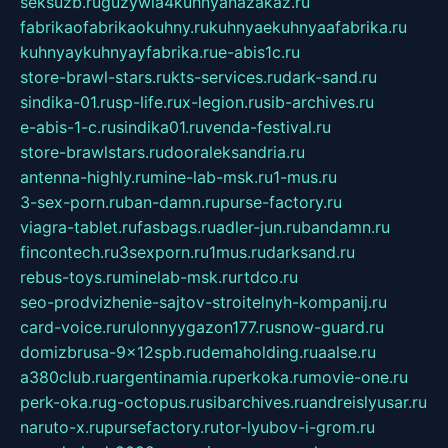
seksuzb.ru
guzywia4kuhnyanazakaz.ru
fabrikaofabrikaokuhny.ru
kuhnyaekuhnyaafabrika.ru
kuhnyaykuhnyayfabrika.ru
e-abis1c.ru
store-brawl-stars.ru
kts-services.ru
dark-sand.ru
sindika-01.ru
sp-life.ru
x-legion.ru
sib-archives.ru
e-abis-1-c.ru
sindika01.ru
venda-festival.ru
store-brawlstars.ru
dooraleksandria.ru
antenna-highly.ru
mine-lab-msk.ru
1-mus.ru
3-sex-porn.ru
ban-damn.ru
purse-factory.ru
viagra-tablet.ru
fasbags.ru
adler-jun.ru
bandamn.ru
fincontech.ru
3sexporn.ru
1mus.ru
darksand.ru
rebus-toys.ru
minelab-msk.ru
rtdco.ru
seo-prodvizhenie-sajtov-stroitelnyh-kompanij.ru
card-voice.ru
rulonnyygazon177.ru
snow-guard.ru
domizbrusa-9x12spb.ru
demaholding.ru
aalse.ru
a380club.ru
argentinamia.ru
perkoka.ru
movie-one.ru
perk-oka.ru
g-octopus.ru
sibarchives.ru
andreislyusar.ru
naruto-x.ru
pursefactory.ru
tor-lyubov-i-grom.ru