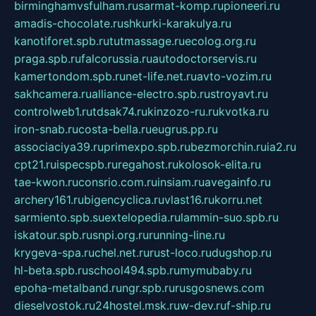
birminghamvsfulham.ru
sarmat-komp.ru
pioneeri.ru
amadis-chocolate.ru
shkurki-karakulya.ru
kanotiforet.spb.ru
tutmassage.ru
ecolog.org.ru
praga.spb.ru
falcorussia.ru
autodoctorservis.ru
kamertondom.spb.ru
net-life.net.ru
avto-vozim.ru
sakhcamera.ru
alliance-electro.spb.ru
stroyavt.ru
controlweb1.ru
tdsak74.ru
kinzozo-ru.ru
kvotka.ru
iron-snab.ru
costa-bella.ru
eugrus.pp.ru
associaciya39.ru
primexpo.spb.ru
bezmorchin.ru
ia2.ru
cpt21.ru
ispecspb.ru
regahost.ru
kolosok-elita.ru
tae-kwon.ru
consrio.com.ru
insiam.ru
avegainfo.ru
archery161.ru
bigencyclica.ru
vlast16.ru
korru.net
sarmiento.spb.su
extelopedia.ru
lammin-suo.spb.ru
iskatour.spb.ru
snpi.org.ru
running-line.ru
krygeva-spa.ru
chel.net.ru
rust-loco.ru
dugshop.ru
hl-beta.spb.ru
school494.spb.ru
mymubaby.ru
epoha-metalband.ru
ngr.spb.ru
rusgosnews.com
dieselvostok.ru
24hostel.msk.ru
w-dev.ru
f-ship.ru