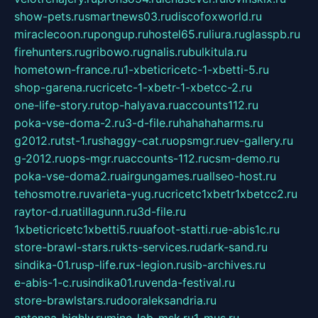
show-pets.ru
smartnews03.ru
discofoxworld.ru
miraclecoon.ru
pongup.ru
hostel65.ru
liura.ru
glasspb.ru
firehunters.ru
gribowo.ru
gnalis.ru
bulkitula.ru
hometown-france.ru
1-xbeticricetc-1-xbetti-5.ru
shop-garena.ru
cricetc-1-xbetr-1-xbetcc-2.ru
one-life-story.ru
top-halyava.ru
accounts112.ru
poka-vse-doma-2.ru
3-d-file.ru
hahahaharms.ru
g2012.ru
tst-1.ru
shaggy-cat.ru
opsmgr.ru
ev-gallery.ru
g-2012.ru
ops-mgr.ru
accounts-112.ru
csm-demo.ru
poka-vse-doma2.ru
airgungames.ru
allseo-host.ru
tehosmotre.ru
varieta-yug.ru
cricetc1xbetr1xbetcc2.ru
raytor-d.ru
atillagunn.ru
3d-file.ru
1xbeticricetc1xbetti5.ru
uafoot-statti.ru
e-abis1c.ru
store-brawl-stars.ru
kts-services.ru
dark-sand.ru
sindika-01.ru
sp-life.ru
x-legion.ru
sib-archives.ru
e-abis-1-c.ru
sindika01.ru
venda-festival.ru
store-brawlstars.ru
dooraleksandria.ru
antenna-highly.ru
mine-lab-msk.ru
1-mus.ru