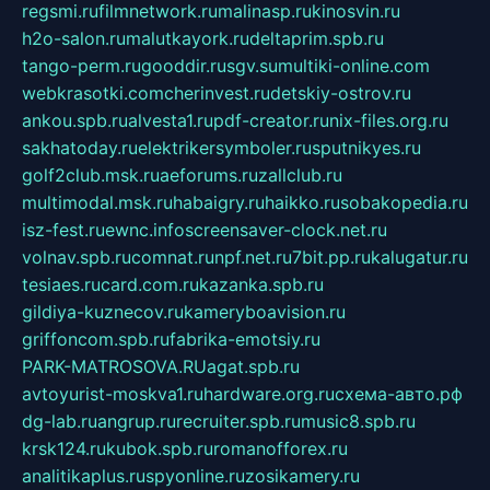
regsmi.ru
filmnetwork.ru
malinasp.ru
kinosvin.ru
h2o-salon.ru
malutkayork.ru
deltaprim.spb.ru
tango-perm.ru
gooddir.ru
sgv.su
multiki-online.com
webkrasotki.com
cherinvest.ru
detskiy-ostrov.ru
ankou.spb.ru
alvesta1.ru
pdf-creator.ru
nix-files.org.ru
sakhatoday.ru
elektrikersymboler.ru
sputnikyes.ru
golf2club.msk.ru
aeforums.ru
zallclub.ru
multimodal.msk.ru
habaigry.ru
haikko.ru
sobakopedia.ru
isz-fest.ru
ewnc.info
screensaver-clock.net.ru
volnav.spb.ru
comnat.ru
npf.net.ru
7bit.pp.ru
kalugatur.ru
tesiaes.ru
card.com.ru
kazanka.spb.ru
gildiya-kuznecov.ru
kameryboavision.ru
griffoncom.spb.ru
fabrika-emotsiy.ru
PARK-MATROSOVA.RU
agat.spb.ru
avtoyurist-moskva1.ru
hardware.org.ru
схема-авто.рф
dg-lab.ru
angrup.ru
recruiter.spb.ru
music8.spb.ru
krsk124.ru
kubok.spb.ru
romanofforex.ru
analitikaplus.ru
spyonline.ru
zosikamery.ru