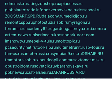
ndm.msk.ru
ratingzooshop.ru
apiaccess.ru
globalautotrade.info
bezverhovskoe.ru
drsschool.ru
ZOOSMART.SPB.RU
dalakony.ru
medikijob.ru
remontt.spb.ru
photostudia.spb.ru
myragon.ru
terramia.ru
academy62.ru
gardengallereya.ru
rti.com.ru
artem-news.ru
biserinca.ru
krasnodarkurort.com
imshowtv.ru
mebel-v-tule.ru
mobtopik.ru
pcsecurity.net.ru
tool-sib.ru
multimetrunit.ru
sp-tour.ru
fan-cs.ru
santeh-russia.ru
symbian9.net.ru
DSHAIR.RU
tmmotors.spb.ru
xjocuricopii.com
musavtomat.msk.ru
obustrojdom.ru
sovetcik.ru
ybaranovskaya.ru
ppknews.ru
cult-alshei.ru
JAPANRUSSIA.RU
proekciyamebel.ru
imper-finans.ru
rim.org.ru
glamourai.ru
brassminus.ru
zabor-pro.ru
ftn.pp.ru
dorogoe58.ru
laimengpacker.ru
kuzova-zapchasti.ru
sageerp.ru
taxodrom.ru
dsrazvitie.ru
hardcity.net.ru
ratinghomegames.ru
topservice25.ru
gubernyan.ru
gtglasslined.ru
ii4.ru
tssport.spb.ru
andorra24.com