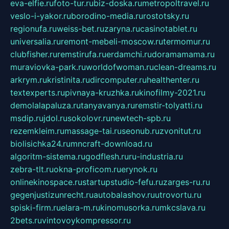
eva-elfie.ru
foto-tur.ru
biz-doska.ru
metropoltravel.ru
veslo-i-yakor.ru
borodino-media.ru
rostotsky.ru
regionufa.ru
weiss-bet.ru
zaryna.ru
casinotablet.ru
universalia.ru
remont-mebeli-moscow.ru
termomur.ru
clubfisher.ru
remstirufa.ru
erdamchi.ru
doramamama.ru
muraviovka-park.ru
worldofwoman.ru
clean-dreams.ru
arkrym.ru
kristinita.ru
dircomputer.ru
healthenter.ru
textexperts.ru
pivnaya-kruzhka.ru
kinofilmy-2021.ru
demolalapaluza.ru
tanyavanya.ru
remstir-tolyatti.ru
msdip.ru
jdol.ru
sokolovr.ru
newtech-spb.ru
rezemkleim.ru
massage-tai.ru
seonub.ru
zvonitut.ru
biolisichka24.ru
mncraft-download.ru
algoritm-sistema.ru
godflesh.ru
ru-industria.ru
zebra-tlt.ru
okna-proficom.ru
erynok.ru
onlinekinospace.ru
startupstudio-fefu.ru
zarges-ru.ru
gegenjustizunrecht.ru
autobalashov.ru
utrovortu.ru
spiski-firm.ru
elara-m.ru
kinomusorka.ru
mkcslava.ru
2bets.ru
vintovoykompressor.ru