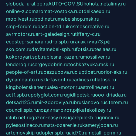
sloboda-ural.pp.ru
AUTO-COM.SU
hohota.net
alimy.ru
online-z.com
aromat-vostoka.ru
otdelkaexp.ru
mobilvest.ru
bbd.net.ru
mebelshop.msk.ru
smp-forum.ru
bastion-td.ru
kosmoscreative.ru
avrmotors.ru
art-galadesign.ru
tiffany-c.ru
ecostep-samara.ru
d-p.spb.ru
галактика73.рф
sko.com.ru
davitamebel-spb.ru
fotsis.ru
tesiaes.ru
kokoroyari.spb.ru
blesna-kazan.ru
mossilver.ru
lenderoq.ru
sergeydobrin.ru
tochkazvuka.msk.ru
people-of-art.ru
bezzubova.ru
clubtibet.ru
orior-aks.ru
dynamoauto.ru
szk-favorit.ru
carlines.ru
flatnsk.ru
kingbolenskaner.ru
alex-motor.ru
astroline.net.ru
act1.spb.ru
polyglot.com.ru
gidlipetsk.ru
ooo-driada.ru
detsad125.ru
mir-zdoroviya.ru
bruslanovo.ru
siterem.ru
council.spb.ru
лодкипатриот.рф
kafekolizey.ru
iclub.net.ru
gazon-easy.ru
sugarepilekb.ru
grinox.ru
pylesostineco.ru
msts-ozarenie.ru
kameryjooan.ru
artemovskij.ru
dopler.spb.ru
aid70.ru
metall-perm.ru