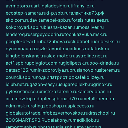
avrmotors.ru
art-galadesign.ru
tiffany-c.ru
ecostep-samara.ru
d-p.spb.ru
галактика73.рф
sko.com.ru
davitamebel-spb.ru
fotsis.ru
tesiaes.ru
kokoroyari.spb.ru
blesna-kazan.ru
mossilver.ru
lenderoq.ru
sergeydobrin.ru
tochkazvuka.msk.ru
people-of-art.ru
bezzubova.ru
clubtibet.ru
orior-aks.ru
dynamoauto.ru
szk-favorit.ru
carlines.ru
flatnsk.ru
kingbolenskaner.ru
alex-motor.ru
astroline.net.ru
act1.spb.ru
polyglot.com.ru
gidlipetsk.ru
ooo-driada.ru
detsad125.ru
mir-zdoroviya.ru
bruslanovo.ru
siterem.ru
council.spb.ru
лодкипатриот.рф
kafekolizey.ru
iclub.net.ru
gazon-easy.ru
sugarepilekb.ru
grinox.ru
pylesostineco.ru
msts-ozarenie.ru
kameryjooan.ru
artemovskij.ru
dopler.spb.ru
aid70.ru
metall-perm.ru
ndm.msk.ru
ratingzooshop.ru
apiaccess.ru
globalautotrade.info
bezverhovskoe.ru
drsschool.ru
ZOOSMART.SPB.RU
dalakony.ru
medikijob.ru
remontt.spb.ru
photostudia.spb.ru
myragon.ru