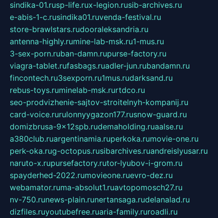
sindika-01.ru
sp-life.ru
x-legion.ru
sib-archives.ru
e-abis-1-c.ru
sindika01.ru
venda-festival.ru
store-brawlstars.ru
dooraleksandria.ru
antenna-highly.ru
mine-lab-msk.ru
1-mus.ru
3-sex-porn.ru
ban-damn.ru
purse-factory.ru
viagra-tablet.ru
fasbags.ru
adler-jun.ru
bandamn.ru
fincontech.ru
3sexporn.ru
1mus.ru
darksand.ru
rebus-toys.ru
minelab-msk.ru
rtdco.ru
seo-prodvizhenie-sajtov-stroitelnyh-kompanij.ru
card-voice.ru
rulonnyygazon177.ru
snow-guard.ru
domizbrusa-9x12spb.ru
demaholding.ru
aalse.ru
a380club.ru
argentinamia.ru
perkoka.ru
movie-one.ru
perk-oka.ru
g-octopus.ru
sibarchives.ru
andreislyusar.ru
naruto-x.ru
pursefactory.ru
tor-lyubov-i-grom.ru
spayderhed-2022.ru
movieone.ru
evro-dez.ru
webamator.ru
ma-absolut1.ru
avtopomosch27.ru
nv-750.ru
news-plain.ru
nertansaga.ru
delanalad.ru
dizfiles.ru
youtubefree.ru
aria-family.ru
roadli.ru