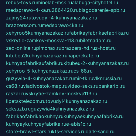
rebus-toys.ru
minelab-msk.ru
alabuga-cityhotel.ru
medsprawo-4-ka.ru
2864420.ru
blagodarenie-spb.ru
zajmy24.ru
tovudyi-4-kuhnyanazakaz.ru
brazzerscom.ru
medsprawo4ka.ru
xehyroo5kuhnyanazakaz.ru
fabrikayfabrikaefabrika.ru
vskrytie-zamkov-moskva-113.ru
biletnadom.ru
zed-online.ru
pimchax.ru
brazzers-hd.ru
z-host.ru
kitubeu2kuhnyanazakaz.ru
naperekate.ru
kuhnyaofabrikaufabrik.ru
kitubeu-2-kuhnyanazakaz.ru
xehyroo-5-kuhnyanazakaz.ru
cs-68.ru
guzywia-4-kuhnyanazakaz.ru
mir-tk.ru
vlknrussia.ru
cs68.ru
vladivostok-map.ru
video-seks.ru
bankaribi.ru
raszar.ru
vskrytie-zamkov-moskva113.ru
lipetsktelecom.ru
tovudyi4kuhnyanazakaz.ru
seksuzb.ru
guzywia4kuhnyanazakaz.ru
fabrikaofabrikaokuhny.ru
kuhnyaekuhnyaafabrika.ru
kuhnyaykuhnyayfabrika.ru
e-abis1c.ru
store-brawl-stars.ru
kts-services.ru
dark-sand.ru