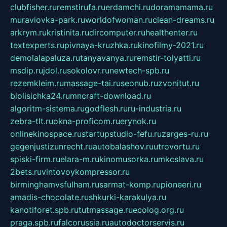
clubfisher.ru
remstirufa.ru
erdamchi.ru
doramamama.ru
muraviovka-park.ru
worldofwoman.ru
clean-dreams.ru
arkrym.ru
kristinita.ru
dircomputer.ru
healthenter.ru
textexperts.ru
pivnaya-kruzhka.ru
kinofilmy-2021.ru
demolalapaluza.ru
tanyavanya.ru
remstir-tolyatti.ru
msdip.ru
jdol.ru
sokolovr.ru
newtech-spb.ru
rezemkleim.ru
massage-tai.ru
seonub.ru
zvonitut.ru
biolisichka24.ru
mncraft-download.ru
algoritm-sistema.ru
godflesh.ru
ru-industria.ru
zebra-tlt.ru
okna-proficom.ru
erynok.ru
onlinekinospace.ru
startupstudio-fefu.ru
zarges-ru.ru
gegenjustizunrecht.ru
autobalashov.ru
utrovortu.ru
spiski-firm.ru
elara-m.ru
kinomusorka.ru
mkcslava.ru
2bets.ru
vintovoykompressor.ru
birminghamvsfulham.ru
sarmat-komp.ru
pioneeri.ru
amadis-chocolate.ru
shkurki-karakulya.ru
kanotiforet.spb.ru
tutmassage.ru
ecolog.org.ru
praga.spb.ru
falcorussia.ru
autodoctorservis.ru