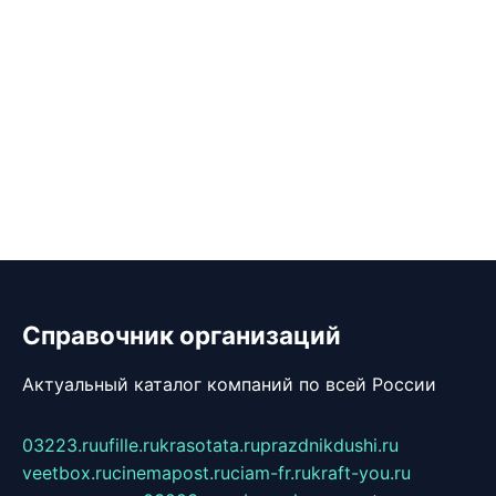
Справочник организаций
Актуальный каталог компаний по всей России
03223.ru
ufille.ru
krasotata.ru
prazdnikdushi.ru
veetbox.ru
cinemapost.ru
ciam-fr.ru
kraft-you.ru