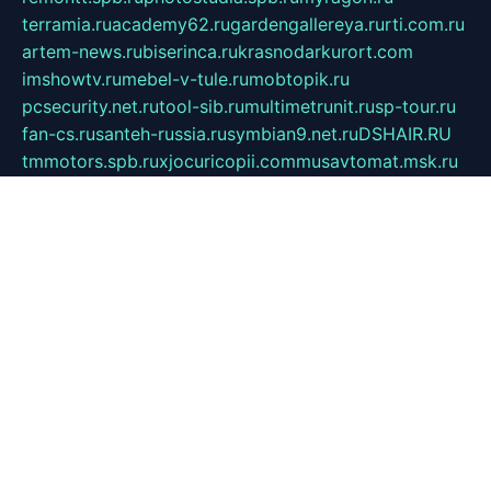
terramia.ru
academy62.ru
gardengallereya.ru
rti.com.ru
artem-news.ru
biserinca.ru
krasnodarkurort.com
imshowtv.ru
mebel-v-tule.ru
mobtopik.ru
pcsecurity.net.ru
tool-sib.ru
multimetrunit.ru
sp-tour.ru
fan-cs.ru
santeh-russia.ru
symbian9.net.ru
DSHAIR.RU
tmmotors.spb.ru
xjocuricopii.com
musavtomat.msk.ru
obustrojdom.ru
sovetcik.ru
ybaranovskaya.ru
ppknews.ru
cult-alshei.ru
JAPANRUSSIA.RU
proekciyamebel.ru
imper-finans.ru
rim.org.ru
glamourai.ru
brassminus.ru
zabor-pro.ru
ftn.pp.ru
dorogoe58.ru
laimengpacker.ru
kuzova-zapchasti.ru
sageerp.ru
taxodrom.ru
dsrazvitie.ru
hardcity.net.ru
ratinghomegames.ru
topservice25.ru
gubernyan.ru
gtglasslined.ru
ii4.ru
tssport.spb.ru
andorra24.com
blackwallstreet.ru
oboimos.ru
optim-doors.com.ru
ikuch.ru
nycr.org.ru
npa21.ru
vremya-ch.spb.ru
desert000.ru
ivtorgi.ru
ifiori.ru
catalog-statei.ru
dcv.org.ru
spetsmaster174.ru
ipkameryhiseeu.ru