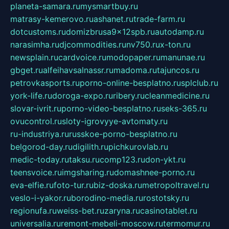
planeta-samara.ru
mysmartbuy.ru
matrasy-kemerovo.ru
ashanet.ru
trade-farm.ru
dotcustoms.ru
domizbrusa9x12spb.ru
autodamp.ru
narasimha.ru
djcommodities.ru
nv750.ru
x-ton.ru
newsplain.ru
cardvoice.ru
modopaper.ru
manunae.ru
gbget.ru
alfeihavsalnassr.ru
madoma.ru
tajuncos.ru
petrovkasports.ru
porno-online-besplatno.ru
splclub.ru
york-life.ru
doroga-expo.ru
ribery.ru
cleanmedicine.ru
slovar-ivrit.ru
porno-video-besplatno.ru
seks-365.ru
ovucontrol.ru
sloty-igrovyye-avtomaty.ru
ru-industriya.ru
russkoe-porno-besplatno.ru
belgorod-day.ru
digilith.ru
pichkurovlab.ru
medic-today.ru
taksu.ru
comp123.ru
don-ykt.ru
teensvoice.ru
imgsharing.ru
domashnee-porno.ru
eva-elfie.ru
foto-tur.ru
biz-doska.ru
metropoltravel.ru
veslo-i-yakor.ru
borodino-media.ru
rostotsky.ru
regionufa.ru
weiss-bet.ru
zaryna.ru
casinotablet.ru
universalia.ru
remont-mebeli-moscow.ru
termomur.ru