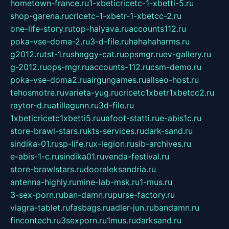
hometown-france.ru
1-xbeticricetc-1-xbetti-5.ru
shop-garena.ru
cricetc-1-xbetr-1-xbetcc-2.ru
one-life-story.ru
top-halyava.ru
accounts112.ru
poka-vse-doma-2.ru
3-d-file.ru
hahahaharms.ru
g2012.ru
tst-1.ru
shaggy-cat.ru
opsmgr.ru
ev-gallery.ru
g-2012.ru
ops-mgr.ru
accounts-112.ru
csm-demo.ru
poka-vse-doma2.ru
airgungames.ru
allseo-host.ru
tehosmotre.ru
varieta-yug.ru
cricetc1xbetr1xbetcc2.ru
raytor-d.ru
atillagunn.ru
3d-file.ru
1xbeticricetc1xbetti5.ru
uafoot-statti.ru
e-abis1c.ru
store-brawl-stars.ru
kts-services.ru
dark-sand.ru
sindika-01.ru
sp-life.ru
x-legion.ru
sib-archives.ru
e-abis-1-c.ru
sindika01.ru
venda-festival.ru
store-brawlstars.ru
dooraleksandria.ru
antenna-highly.ru
mine-lab-msk.ru
1-mus.ru
3-sex-porn.ru
ban-damn.ru
purse-factory.ru
viagra-tablet.ru
fasbags.ru
adler-jun.ru
bandamn.ru
fincontech.ru
3sexporn.ru
1mus.ru
darksand.ru