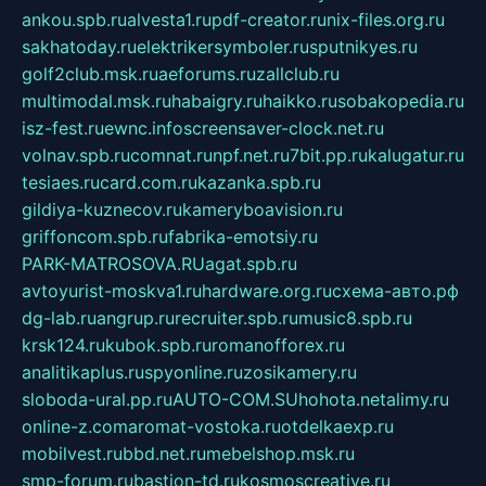
ankou.spb.ru
alvesta1.ru
pdf-creator.ru
nix-files.org.ru
sakhatoday.ru
elektrikersymboler.ru
sputnikyes.ru
golf2club.msk.ru
aeforums.ru
zallclub.ru
multimodal.msk.ru
habaigry.ru
haikko.ru
sobakopedia.ru
isz-fest.ru
ewnc.info
screensaver-clock.net.ru
volnav.spb.ru
comnat.ru
npf.net.ru
7bit.pp.ru
kalugatur.ru
tesiaes.ru
card.com.ru
kazanka.spb.ru
gildiya-kuznecov.ru
kameryboavision.ru
griffoncom.spb.ru
fabrika-emotsiy.ru
PARK-MATROSOVA.RU
agat.spb.ru
avtoyurist-moskva1.ru
hardware.org.ru
схема-авто.рф
dg-lab.ru
angrup.ru
recruiter.spb.ru
music8.spb.ru
krsk124.ru
kubok.spb.ru
romanofforex.ru
analitikaplus.ru
spyonline.ru
zosikamery.ru
sloboda-ural.pp.ru
AUTO-COM.SU
hohota.net
alimy.ru
online-z.com
aromat-vostoka.ru
otdelkaexp.ru
mobilvest.ru
bbd.net.ru
mebelshop.msk.ru
smp-forum.ru
bastion-td.ru
kosmoscreative.ru