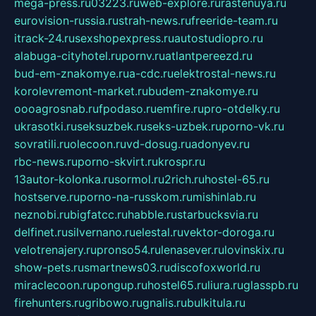
mega-press.ru
03223.ru
web-explore.ru
rastenuya.ru
eurovision-russia.ru
strah-news.ru
freeride-team.ru
itrack-24.ru
sexshopexpress.ru
autostudiopro.ru
alabuga-cityhotel.ru
pornv.ru
atlantpereezd.ru
bud-em-znakomye.ru
a-cdc.ru
elektrostal-news.ru
korolevremont-market.ru
budem-znakomye.ru
oooagrosnab.ru
fpodaso.ru
emfire.ru
pro-otdelky.ru
ukrasotki.ru
seksuzbek.ru
seks-uzbek.ru
porno-vk.ru
sovratili.ru
olecoon.ru
vd-dosug.ru
adonyev.ru
rbc-news.ru
porno-skvirt.ru
krospr.ru
13autor-kolonka.ru
sormol.ru
2rich.ru
hostel-65.ru
hostserve.ru
porno-na-russkom.ru
mishinlab.ru
neznobi.ru
bigfatcc.ru
habble.ru
starbucksvia.ru
delfinet.ru
silvernano.ru
elestal.ru
vektor-doroga.ru
velotrenajery.ru
pronso54.ru
lenasever.ru
lovinskix.ru
show-pets.ru
smartnews03.ru
discofoxworld.ru
miraclecoon.ru
pongup.ru
hostel65.ru
liura.ru
glasspb.ru
firehunters.ru
gribowo.ru
gnalis.ru
bulkitula.ru