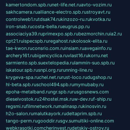
kamertondom.spb.ru
net-life.net.ru
avto-vozim.ru
sakhcamera.ru
alliance-electro.spb.ru
stroyavt.ru
controlweb1.ru
tdsak74.ru
kinzozo-ru.ru
kvotka.ru
iron-snab.ru
costa-bella.ru
eugrus.pp.ru
associaciya39.ru
primexpo.spb.ru
bezmorchin.ru
ia2.ru
cpt21.ru
ispecspb.ru
regahost.ru
kolosok-elita.ru
tae-kwon.ru
consrio.com.ru
insiam.ru
avegainfo.ru
archery161.ru
bigencyclica.ru
vlast16.ru
korru.net
sarmiento.spb.su
extelopedia.ru
lammin-suo.spb.ru
iskatour.spb.ru
snpi.org.ru
running-line.ru
krygeva-spa.ru
chel.net.ru
rust-loco.ru
dugshop.ru
hl-beta.spb.ru
school494.spb.ru
mymubaby.ru
epoha-metalband.ru
ngr.spb.ru
rusgosnews.com
dieselvostok.ru
24hostel.msk.ru
w-dev.ru
f-ship.ru
regsmi.ru
filmnetwork.ru
malinasp.ru
kinosvin.ru
h2o-salon.ru
malutkayork.ru
deltaprim.spb.ru
tango-perm.ru
gooddir.ru
sgv.su
multiki-online.com
webkrasotki.com
cherinvest.ru
detskiy-ostrov.ru