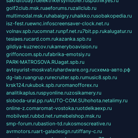
sakhatoday.ru
elektrikersymboler.ru
sputnikyes.ru
golf2club.msk.ru
aeforums.ru
zallclub.ru
multimodal.msk.ru
habaigry.ru
haikko.ru
sobakopedia.ru
isz-fest.ru
ewnc.info
screensaver-clock.net.ru
volnav.spb.ru
comnat.ru
npf.net.ru
7bit.pp.ru
kalugatur.ru
tesiaes.ru
card.com.ru
kazanka.spb.ru
gildiya-kuznecov.ru
kameryboavision.ru
griffoncom.spb.ru
fabrika-emotsiy.ru
PARK-MATROSOVA.RU
agat.spb.ru
avtoyurist-moskva1.ru
hardware.org.ru
схема-авто.рф
dg-lab.ru
angrup.ru
recruiter.spb.ru
music8.spb.ru
krsk124.ru
kubok.spb.ru
romanofforex.ru
analitikaplus.ru
spyonline.ru
zosikamery.ru
sloboda-ural.pp.ru
AUTO-COM.SU
hohota.net
alimy.ru
online-z.com
aromat-vostoka.ru
otdelkaexp.ru
mobilvest.ru
bbd.net.ru
mebelshop.msk.ru
smp-forum.ru
bastion-td.ru
kosmoscreative.ru
avrmotors.ru
art-galadesign.ru
tiffany-c.ru