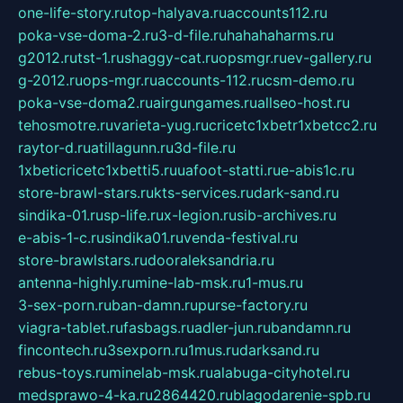
one-life-story.ru
top-halyava.ru
accounts112.ru
poka-vse-doma-2.ru
3-d-file.ru
hahahaharms.ru
g2012.ru
tst-1.ru
shaggy-cat.ru
opsmgr.ru
ev-gallery.ru
g-2012.ru
ops-mgr.ru
accounts-112.ru
csm-demo.ru
poka-vse-doma2.ru
airgungames.ru
allseo-host.ru
tehosmotre.ru
varieta-yug.ru
cricetc1xbetr1xbetcc2.ru
raytor-d.ru
atillagunn.ru
3d-file.ru
1xbeticricetc1xbetti5.ru
uafoot-statti.ru
e-abis1c.ru
store-brawl-stars.ru
kts-services.ru
dark-sand.ru
sindika-01.ru
sp-life.ru
x-legion.ru
sib-archives.ru
e-abis-1-c.ru
sindika01.ru
venda-festival.ru
store-brawlstars.ru
dooraleksandria.ru
antenna-highly.ru
mine-lab-msk.ru
1-mus.ru
3-sex-porn.ru
ban-damn.ru
purse-factory.ru
viagra-tablet.ru
fasbags.ru
adler-jun.ru
bandamn.ru
fincontech.ru
3sexporn.ru
1mus.ru
darksand.ru
rebus-toys.ru
minelab-msk.ru
alabuga-cityhotel.ru
medsprawo-4-ka.ru
2864420.ru
blagodarenie-spb.ru