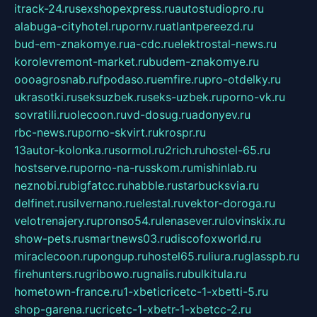
itrack-24.ru
sexshopexpress.ru
autostudiopro.ru
alabuga-cityhotel.ru
pornv.ru
atlantpereezd.ru
bud-em-znakomye.ru
a-cdc.ru
elektrostal-news.ru
korolevremont-market.ru
budem-znakomye.ru
oooagrosnab.ru
fpodaso.ru
emfire.ru
pro-otdelky.ru
ukrasotki.ru
seksuzbek.ru
seks-uzbek.ru
porno-vk.ru
sovratili.ru
olecoon.ru
vd-dosug.ru
adonyev.ru
rbc-news.ru
porno-skvirt.ru
krospr.ru
13autor-kolonka.ru
sormol.ru
2rich.ru
hostel-65.ru
hostserve.ru
porno-na-russkom.ru
mishinlab.ru
neznobi.ru
bigfatcc.ru
habble.ru
starbucksvia.ru
delfinet.ru
silvernano.ru
elestal.ru
vektor-doroga.ru
velotrenajery.ru
pronso54.ru
lenasever.ru
lovinskix.ru
show-pets.ru
smartnews03.ru
discofoxworld.ru
miraclecoon.ru
pongup.ru
hostel65.ru
liura.ru
glasspb.ru
firehunters.ru
gribowo.ru
gnalis.ru
bulkitula.ru
hometown-france.ru
1-xbeticricetc-1-xbetti-5.ru
shop-garena.ru
cricetc-1-xbetr-1-xbetcc-2.ru