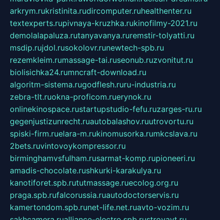
arkrym.ru
kristinita.ru
dircomputer.ru
healthenter.ru
textexperts.ru
pivnaya-kruzhka.ru
kinofilmy-2021.ru
demolalapaluza.ru
tanyavanya.ru
remstir-tolyatti.ru
msdip.ru
jdol.ru
sokolovr.ru
newtech-spb.ru
rezemkleim.ru
massage-tai.ru
seonub.ru
zvonitut.ru
biolisichka24.ru
mncraft-download.ru
algoritm-sistema.ru
godflesh.ru
ru-industria.ru
zebra-tlt.ru
okna-proficom.ru
erynok.ru
onlinekinospace.ru
startupstudio-fefu.ru
zarges-ru.ru
gegenjustizunrecht.ru
autobalashov.ru
utrovortu.ru
spiski-firm.ru
elara-m.ru
kinomusorka.ru
mkcslava.ru
2bets.ru
vintovoykompressor.ru
birminghamvsfulham.ru
sarmat-komp.ru
pioneeri.ru
amadis-chocolate.ru
shkurki-karakulya.ru
kanotiforet.spb.ru
tutmassage.ru
ecolog.org.ru
praga.spb.ru
falcorussia.ru
autodoctorservis.ru
kamertondom.spb.ru
net-life.net.ru
avto-vozim.ru
sakhcamera.ru
alliance-electro.spb.ru
stroyavt.ru