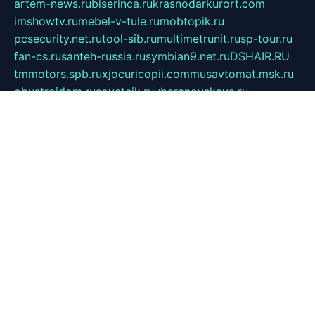
artem-news.ru
biserinca.ru
krasnodarkurort.com
imshowtv.ru
mebel-v-tule.ru
mobtopik.ru
pcsecurity.net.ru
tool-sib.ru
multimetrunit.ru
sp-tour.ru
fan-cs.ru
santeh-russia.ru
symbian9.net.ru
DSHAIR.RU
tmmotors.spb.ru
xjocuricopii.com
musavtomat.msk.ru
obustrojdom.ru
sovetcik.ru
ybaranovskaya.ru
ppknews.ru
cult-alshei.ru
JAPANRUSSIA.RU
proekciyamebel.ru
imper-finans.ru
rim.org.ru
glamourai.ru
brassminus.ru
zabor-pro.ru
ftn.pp.ru
dorogoe58.ru
laimengpacker.ru
kuzova-zapchasti.ru
sageerp.ru
taxodrom.ru
dsrazvitie.ru
hardcity.net.ru
ratinghomegames.ru
topservice25.ru
gubernyan.ru
gtglasslined.ru
ii4.ru
tssport.spb.ru
andorra24.com
blackwallstreet.ru
oboimos.ru
optim-doors.com.ru
ikuch.ru
nycr.org.ru
npa21.ru
vremya-ch.spb.ru
desert000.ru
ivtorgi.ru
ifiori.ru
catalog-statei.ru
dcv.org.ru
spetsmaster174.ru
ipkameryhiseeu.ru
dum26.ru
ruspol.spb.ru
fr-opendp.ru
kam-solnyshko.ru