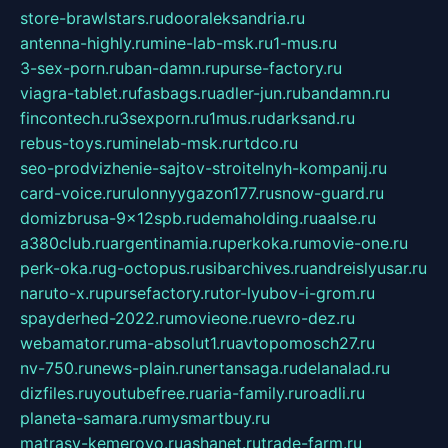
store-brawlstars.ru
dooraleksandria.ru
antenna-highly.ru
mine-lab-msk.ru
1-mus.ru
3-sex-porn.ru
ban-damn.ru
purse-factory.ru
viagra-tablet.ru
fasbags.ru
adler-jun.ru
bandamn.ru
fincontech.ru
3sexporn.ru
1mus.ru
darksand.ru
rebus-toys.ru
minelab-msk.ru
rtdco.ru
seo-prodvizhenie-sajtov-stroitelnyh-kompanij.ru
card-voice.ru
rulonnyygazon177.ru
snow-guard.ru
domizbrusa-9x12spb.ru
demaholding.ru
aalse.ru
a380club.ru
argentinamia.ru
perkoka.ru
movie-one.ru
perk-oka.ru
g-octopus.ru
sibarchives.ru
andreislyusar.ru
naruto-x.ru
pursefactory.ru
tor-lyubov-i-grom.ru
spayderhed-2022.ru
movieone.ru
evro-dez.ru
webamator.ru
ma-absolut1.ru
avtopomosch27.ru
nv-750.ru
news-plain.ru
nertansaga.ru
delanalad.ru
dizfiles.ru
youtubefree.ru
aria-family.ru
roadli.ru
planeta-samara.ru
mysmartbuy.ru
matrasy-kemerovo.ru
ashanet.ru
trade-farm.ru