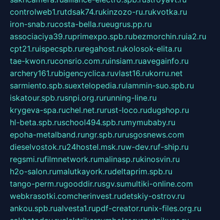
controlweb1.ru
tdsak74.ru
kinzozo-ru.ru
kvotka.ru
iron-snab.ru
costa-bella.ru
eugrus.pp.ru
associaciya39.ru
primexpo.spb.ru
bezmorchin.ru
ia2.ru
cpt21.ru
ispecspb.ru
regahost.ru
kolosok-elita.ru
tae-kwon.ru
consrio.com.ru
insiam.ru
avegainfo.ru
archery161.ru
bigencyclica.ru
vlast16.ru
korru.net
sarmiento.spb.su
extelopedia.ru
lammin-suo.spb.ru
iskatour.spb.ru
snpi.org.ru
running-line.ru
krygeva-spa.ru
chel.net.ru
rust-loco.ru
dugshop.ru
hl-beta.spb.ru
school494.spb.ru
mymubaby.ru
epoha-metalband.ru
ngr.spb.ru
rusgosnews.com
dieselvostok.ru
24hostel.msk.ru
w-dev.ru
f-ship.ru
regsmi.ru
filmnetwork.ru
malinasp.ru
kinosvin.ru
h2o-salon.ru
malutkayork.ru
deltaprim.spb.ru
tango-perm.ru
gooddir.ru
sgv.su
multiki-online.com
webkrasotki.com
cherinvest.ru
detskiy-ostrov.ru
ankou.spb.ru
alvesta1.ru
pdf-creator.ru
nix-files.org.ru