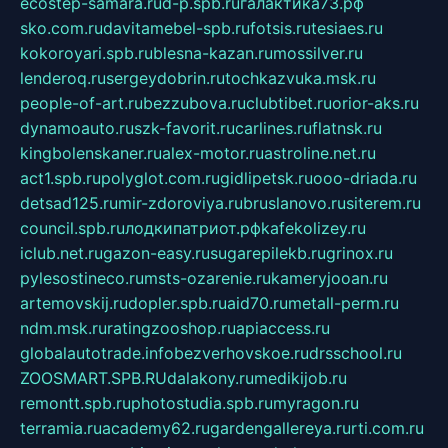
ecostep-samara.ru
d-p.spb.ru
галактика73.рф
sko.com.ru
davitamebel-spb.ru
fotsis.ru
tesiaes.ru
kokoroyari.spb.ru
blesna-kazan.ru
mossilver.ru
lenderoq.ru
sergeydobrin.ru
tochkazvuka.msk.ru
people-of-art.ru
bezzubova.ru
clubtibet.ru
orior-aks.ru
dynamoauto.ru
szk-favorit.ru
carlines.ru
flatnsk.ru
kingbolenskaner.ru
alex-motor.ru
astroline.net.ru
act1.spb.ru
polyglot.com.ru
gidlipetsk.ru
ooo-driada.ru
detsad125.ru
mir-zdoroviya.ru
bruslanovo.ru
siterem.ru
council.spb.ru
лодкипатриот.рф
kafekolizey.ru
iclub.net.ru
gazon-easy.ru
sugarepilekb.ru
grinox.ru
pylesostineco.ru
msts-ozarenie.ru
kameryjooan.ru
artemovskij.ru
dopler.spb.ru
aid70.ru
metall-perm.ru
ndm.msk.ru
ratingzooshop.ru
apiaccess.ru
globalautotrade.info
bezverhovskoe.ru
drsschool.ru
ZOOSMART.SPB.RU
dalakony.ru
medikijob.ru
remontt.spb.ru
photostudia.spb.ru
myragon.ru
terramia.ru
academy62.ru
gardengallereya.ru
rti.com.ru