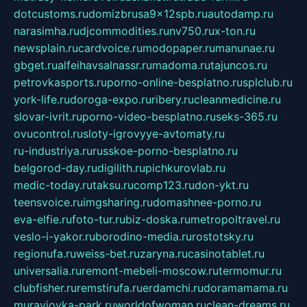
dotcustoms.ru
domizbrusa9x12spb.ru
autodamp.ru
narasimha.ru
djcommodities.ru
nv750.ru
x-ton.ru
newsplain.ru
cardvoice.ru
modopaper.ru
manunae.ru
gbget.ru
alfeihavsalnassr.ru
madoma.ru
tajuncos.ru
petrovkasports.ru
porno-online-besplatno.ru
splclub.ru
york-life.ru
doroga-expo.ru
ribery.ru
cleanmedicine.ru
slovar-ivrit.ru
porno-video-besplatno.ru
seks-365.ru
ovucontrol.ru
sloty-igrovyye-avtomaty.ru
ru-industriya.ru
russkoe-porno-besplatno.ru
belgorod-day.ru
digilith.ru
pichkurovlab.ru
medic-today.ru
taksu.ru
comp123.ru
don-ykt.ru
teensvoice.ru
imgsharing.ru
domashnee-porno.ru
eva-elfie.ru
foto-tur.ru
biz-doska.ru
metropoltravel.ru
veslo-i-yakor.ru
borodino-media.ru
rostotsky.ru
regionufa.ru
weiss-bet.ru
zaryna.ru
casinotablet.ru
universalia.ru
remont-mebeli-moscow.ru
termomur.ru
clubfisher.ru
remstirufa.ru
erdamchi.ru
doramamama.ru
muraviovka-park.ru
worldofwoman.ru
clean-dreams.ru