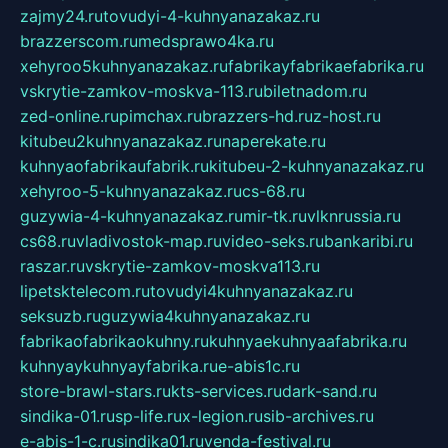
zajmy24.ru
tovudyi-4-kuhnyanazakaz.ru
brazzerscom.ru
medsprawo4ka.ru
xehyroo5kuhnyanazakaz.ru
fabrikayfabrikaefabrika.ru
vskrytie-zamkov-moskva-113.ru
biletnadom.ru
zed-online.ru
pimchax.ru
brazzers-hd.ru
z-host.ru
kitubeu2kuhnyanazakaz.ru
naperekate.ru
kuhnyaofabrikaufabrik.ru
kitubeu-2-kuhnyanazakaz.ru
xehyroo-5-kuhnyanazakaz.ru
cs-68.ru
guzywia-4-kuhnyanazakaz.ru
mir-tk.ru
vlknrussia.ru
cs68.ru
vladivostok-map.ru
video-seks.ru
bankaribi.ru
raszar.ru
vskrytie-zamkov-moskva113.ru
lipetsktelecom.ru
tovudyi4kuhnyanazakaz.ru
seksuzb.ru
guzywia4kuhnyanazakaz.ru
fabrikaofabrikaokuhny.ru
kuhnyaekuhnyaafabrika.ru
kuhnyaykuhnyayfabrika.ru
e-abis1c.ru
store-brawl-stars.ru
kts-services.ru
dark-sand.ru
sindika-01.ru
sp-life.ru
x-legion.ru
sib-archives.ru
e-abis-1-c.ru
sindika01.ru
venda-festival.ru