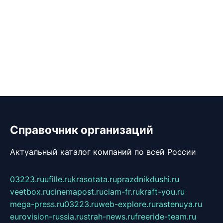
Справочник организаций
Актуальный каталог компаний по всей России
03223.ru
ufille.ru
krasotata.ru
prazdnikdushi.ru
veetbox.ru
cinemapost.ru
ciam-fr.ru
kraft-you.ru
mega-press.ru
03223.ru
web-explore.ru
rastenuya.ru
eurovision-russia.ru
strah-news.ru
freeride-team.ru