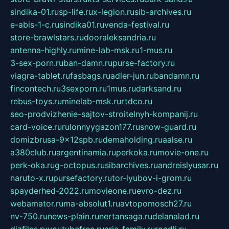
sindika-01.ru
sp-life.ru
x-legion.ru
sib-archives.ru
e-abis-1-c.ru
sindika01.ru
venda-festival.ru
store-brawlstars.ru
dooraleksandria.ru
antenna-highly.ru
mine-lab-msk.ru
1-mus.ru
3-sex-porn.ru
ban-damn.ru
purse-factory.ru
viagra-tablet.ru
fasbags.ru
adler-jun.ru
bandamn.ru
fincontech.ru
3sexporn.ru
1mus.ru
darksand.ru
rebus-toys.ru
minelab-msk.ru
rtdco.ru
seo-prodvizhenie-sajtov-stroitelnyh-kompanij.ru
card-voice.ru
rulonnyygazon177.ru
snow-guard.ru
domizbrusa-9x12spb.ru
demaholding.ru
aalse.ru
a380club.ru
argentinamia.ru
perkoka.ru
movie-one.ru
perk-oka.ru
g-octopus.ru
sibarchives.ru
andreislyusar.ru
naruto-x.ru
pursefactory.ru
tor-lyubov-i-grom.ru
spayderhed-2022.ru
movieone.ru
evro-dez.ru
webamator.ru
ma-absolut1.ru
avtopomosch27.ru
nv-750.ru
news-plain.ru
nertansaga.ru
delanalad.ru
dizfiles.ru
youtubefree.ru
aria-family.ru
roadli.ru