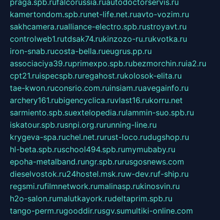
praga.spb.ru
falcorussia.ru
autodoctorservis.ru
kamertondom.spb.ru
net-life.net.ru
avto-vozim.ru
sakhcamera.ru
alliance-electro.spb.ru
stroyavt.ru
controlweb1.ru
tdsak74.ru
kinzozo-ru.ru
kvotka.ru
iron-snab.ru
costa-bella.ru
eugrus.pp.ru
associaciya39.ru
primexpo.spb.ru
bezmorchin.ru
ia2.ru
cpt21.ru
ispecspb.ru
regahost.ru
kolosok-elita.ru
tae-kwon.ru
consrio.com.ru
insiam.ru
avegainfo.ru
archery161.ru
bigencyclica.ru
vlast16.ru
korru.net
sarmiento.spb.su
extelopedia.ru
lammin-suo.spb.ru
iskatour.spb.ru
snpi.org.ru
running-line.ru
krygeva-spa.ru
chel.net.ru
rust-loco.ru
dugshop.ru
hl-beta.spb.ru
school494.spb.ru
mymubaby.ru
epoha-metalband.ru
ngr.spb.ru
rusgosnews.com
dieselvostok.ru
24hostel.msk.ru
w-dev.ru
f-ship.ru
regsmi.ru
filmnetwork.ru
malinasp.ru
kinosvin.ru
h2o-salon.ru
malutkayork.ru
deltaprim.spb.ru
tango-perm.ru
gooddir.ru
sgv.su
multiki-online.com