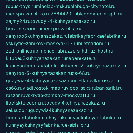
rebus-toys.ru
minelab-msk.ru
alabuga-cityhotel.ru
medsprawo-4-ka.ru
2864420.ru
blagodarenie-spb.ru
zajmy24.ru
tovudyi-4-kuhnyanazakaz.ru
brazzerscom.ru
medsprawo4ka.ru
xehyroo5kuhnyanazakaz.ru
fabrikayfabrikaefabrika.ru
vskrytie-zamkov-moskva-113.ru
biletnadom.ru
zed-online.ru
pimchax.ru
brazzers-hd.ru
z-host.ru
kitubeu2kuhnyanazakaz.ru
naperekate.ru
kuhnyaofabrikaufabrik.ru
kitubeu-2-kuhnyanazakaz.ru
xehyroo-5-kuhnyanazakaz.ru
cs-68.ru
guzywia-4-kuhnyanazakaz.ru
mir-tk.ru
vlknrussia.ru
cs68.ru
vladivostok-map.ru
video-seks.ru
bankaribi.ru
raszar.ru
vskrytie-zamkov-moskva113.ru
lipetsktelecom.ru
tovudyi4kuhnyanazakaz.ru
seksuzb.ru
guzywia4kuhnyanazakaz.ru
fabrikaofabrikaokuhny.ru
kuhnyaekuhnyaafabrika.ru
kuhnyaykuhnyayfabrika.ru
e-abis1c.ru
store-brawl-stars.ru
kts-services.ru
dark-sand.ru