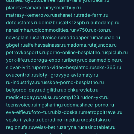
planeta-samara.ru
mysmartbuy.ru
matrasy-kemerovo.ru
ashanet.ru
trade-farm.ru
dotcustoms.ru
domizbrusa9x12spb.ru
autodamp.ru
narasimha.ru
djcommodities.ru
nv750.ru
x-ton.ru
newsplain.ru
cardvoice.ru
modopaper.ru
manunae.ru
gbget.ru
alfeihavsalnassr.ru
madoma.ru
tajuncos.ru
petrovkasports.ru
porno-online-besplatno.ru
splclub.ru
york-life.ru
doroga-expo.ru
ribery.ru
cleanmedicine.ru
slovar-ivrit.ru
porno-video-besplatno.ru
seks-365.ru
ovucontrol.ru
sloty-igrovyye-avtomaty.ru
ru-industriya.ru
russkoe-porno-besplatno.ru
belgorod-day.ru
digilith.ru
pichkurovlab.ru
medic-today.ru
taksu.ru
comp123.ru
don-ykt.ru
teensvoice.ru
imgsharing.ru
domashnee-porno.ru
eva-elfie.ru
foto-tur.ru
biz-doska.ru
metropoltravel.ru
veslo-i-yakor.ru
borodino-media.ru
rostotsky.ru
regionufa.ru
weiss-bet.ru
zaryna.ru
casinotablet.ru