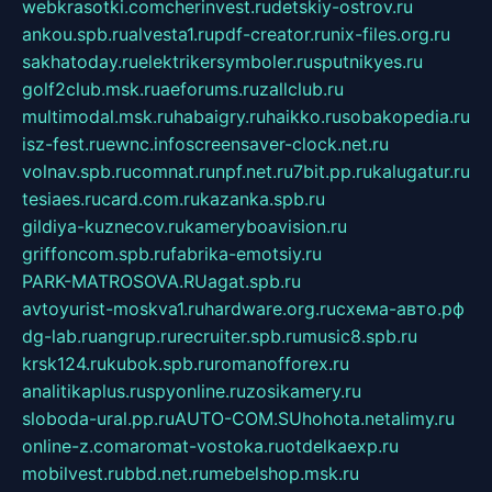
webkrasotki.com
cherinvest.ru
detskiy-ostrov.ru
ankou.spb.ru
alvesta1.ru
pdf-creator.ru
nix-files.org.ru
sakhatoday.ru
elektrikersymboler.ru
sputnikyes.ru
golf2club.msk.ru
aeforums.ru
zallclub.ru
multimodal.msk.ru
habaigry.ru
haikko.ru
sobakopedia.ru
isz-fest.ru
ewnc.info
screensaver-clock.net.ru
volnav.spb.ru
comnat.ru
npf.net.ru
7bit.pp.ru
kalugatur.ru
tesiaes.ru
card.com.ru
kazanka.spb.ru
gildiya-kuznecov.ru
kameryboavision.ru
griffoncom.spb.ru
fabrika-emotsiy.ru
PARK-MATROSOVA.RU
agat.spb.ru
avtoyurist-moskva1.ru
hardware.org.ru
схема-авто.рф
dg-lab.ru
angrup.ru
recruiter.spb.ru
music8.spb.ru
krsk124.ru
kubok.spb.ru
romanofforex.ru
analitikaplus.ru
spyonline.ru
zosikamery.ru
sloboda-ural.pp.ru
AUTO-COM.SU
hohota.net
alimy.ru
online-z.com
aromat-vostoka.ru
otdelkaexp.ru
mobilvest.ru
bbd.net.ru
mebelshop.msk.ru