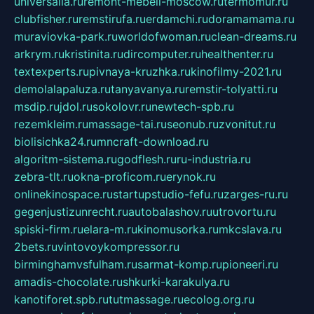
universalia.ru
remont-mebeli-moscow.ru
termomur.ru
clubfisher.ru
remstirufa.ru
erdamchi.ru
doramamama.ru
muraviovka-park.ru
worldofwoman.ru
clean-dreams.ru
arkrym.ru
kristinita.ru
dircomputer.ru
healthenter.ru
textexperts.ru
pivnaya-kruzhka.ru
kinofilmy-2021.ru
demolalapaluza.ru
tanyavanya.ru
remstir-tolyatti.ru
msdip.ru
jdol.ru
sokolovr.ru
newtech-spb.ru
rezemkleim.ru
massage-tai.ru
seonub.ru
zvonitut.ru
biolisichka24.ru
mncraft-download.ru
algoritm-sistema.ru
godflesh.ru
ru-industria.ru
zebra-tlt.ru
okna-proficom.ru
erynok.ru
onlinekinospace.ru
startupstudio-fefu.ru
zarges-ru.ru
gegenjustizunrecht.ru
autobalashov.ru
utrovortu.ru
spiski-firm.ru
elara-m.ru
kinomusorka.ru
mkcslava.ru
2bets.ru
vintovoykompressor.ru
birminghamvsfulham.ru
sarmat-komp.ru
pioneeri.ru
amadis-chocolate.ru
shkurki-karakulya.ru
kanotiforet.spb.ru
tutmassage.ru
ecolog.org.ru