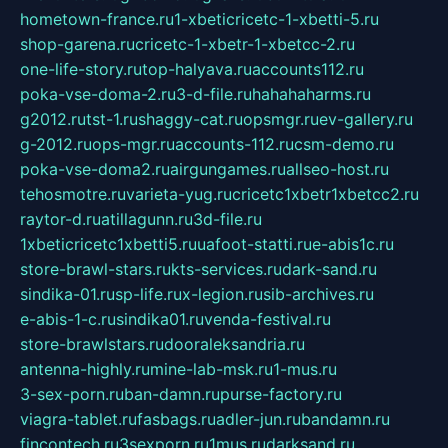
hometown-france.ru
1-xbeticricetc-1-xbetti-5.ru
shop-garena.ru
cricetc-1-xbetr-1-xbetcc-2.ru
one-life-story.ru
top-halyava.ru
accounts112.ru
poka-vse-doma-2.ru
3-d-file.ru
hahahaharms.ru
g2012.ru
tst-1.ru
shaggy-cat.ru
opsmgr.ru
ev-gallery.ru
g-2012.ru
ops-mgr.ru
accounts-112.ru
csm-demo.ru
poka-vse-doma2.ru
airgungames.ru
allseo-host.ru
tehosmotre.ru
varieta-yug.ru
cricetc1xbetr1xbetcc2.ru
raytor-d.ru
atillagunn.ru
3d-file.ru
1xbeticricetc1xbetti5.ru
uafoot-statti.ru
e-abis1c.ru
store-brawl-stars.ru
kts-services.ru
dark-sand.ru
sindika-01.ru
sp-life.ru
x-legion.ru
sib-archives.ru
e-abis-1-c.ru
sindika01.ru
venda-festival.ru
store-brawlstars.ru
dooraleksandria.ru
antenna-highly.ru
mine-lab-msk.ru
1-mus.ru
3-sex-porn.ru
ban-damn.ru
purse-factory.ru
viagra-tablet.ru
fasbags.ru
adler-jun.ru
bandamn.ru
fincontech.ru
3sexporn.ru
1mus.ru
darksand.ru