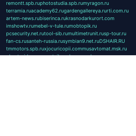
remontt.spb.ru
photostudia.spb.ru
myragon.ru
terramia.ru
academy62.ru
gardengallereya.ru
rti.com.ru
artem-news.ru
biserinca.ru
krasnodarkurort.com
imshowtv.ru
mebel-v-tule.ru
mobtopik.ru
pcsecurity.net.ru
tool-sib.ru
multimetrunit.ru
sp-tour.ru
fan-cs.ru
santeh-russia.ru
symbian9.net.ru
DSHAIR.RU
tmmotors.spb.ru
xjocuricopii.com
musavtomat.msk.ru
obustrojdom.ru
sovetcik.ru
ybaranovskaya.ru
ppknews.ru
cult-alshei.ru
JAPANRUSSIA.RU
proekciyamebel.ru
imper-finans.ru
rim.org.ru
glamourai.ru
brassminus.ru
zabor-pro.ru
ftn.pp.ru
dorogoe58.ru
laimengpacker.ru
kuzova-zapchasti.ru
sageerp.ru
taxodrom.ru
dsrazvitie.ru
hardcity.net.ru
ratinghomegames.ru
topservice25.ru
gubernyan.ru
gtglasslined.ru
ii4.ru
tssport.spb.ru
andorra24.com
blackwallstreet.ru
oboimos.ru
optim-doors.com.ru
ikuch.ru
nycr.org.ru
npa21.ru
vremya-ch.spb.ru
desert000.ru
ivtorgi.ru
ifiori.ru
catalog-statei.ru