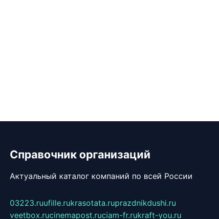
Справочник организаций
Актуальный каталог компаний по всей России
03223.ru
ufille.ru
krasotata.ru
prazdnikdushi.ru
veetbox.ru
cinemapost.ru
ciam-fr.ru
kraft-you.ru