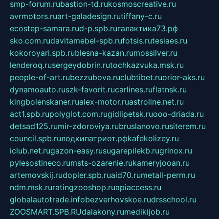
smp-forum.ru
bastion-td.ru
kosmoscreative.ru
avrmotors.ru
art-galadesign.ru
tiffany-c.ru
ecostep-samara.ru
d-p.spb.ru
галактика73.рф
sko.com.ru
davitamebel-spb.ru
fotsis.ru
tesiaes.ru
kokoroyari.spb.ru
blesna-kazan.ru
mossilver.ru
lenderoq.ru
sergeydobrin.ru
tochkazvuka.msk.ru
people-of-art.ru
bezzubova.ru
clubtibet.ru
orior-aks.ru
dynamoauto.ru
szk-favorit.ru
carlines.ru
flatnsk.ru
kingbolenskaner.ru
alex-motor.ru
astroline.net.ru
act1.spb.ru
polyglot.com.ru
gidlipetsk.ru
ooo-driada.ru
detsad125.ru
mir-zdoroviya.ru
bruslanovo.ru
siterem.ru
council.spb.ru
лодкипатриот.рф
kafekolizey.ru
iclub.net.ru
gazon-easy.ru
sugarepilekb.ru
grinox.ru
pylesostineco.ru
msts-ozarenie.ru
kameryjooan.ru
artemovskij.ru
dopler.spb.ru
aid70.ru
metall-perm.ru
ndm.msk.ru
ratingzooshop.ru
apiaccess.ru
globalautotrade.info
bezverhovskoe.ru
drsschool.ru
ZOOSMART.SPB.RU
dalakony.ru
medikijob.ru