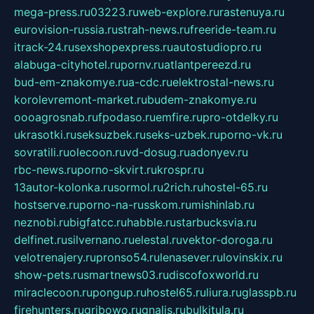
mega-press.ru
03223.ru
web-explore.ru
rastenuya.ru
eurovision-russia.ru
strah-news.ru
freeride-team.ru
itrack-24.ru
sexshopexpress.ru
autostudiopro.ru
alabuga-cityhotel.ru
pornv.ru
atlantpereezd.ru
bud-em-znakomye.ru
a-cdc.ru
elektrostal-news.ru
korolevremont-market.ru
budem-znakomye.ru
oooagrosnab.ru
fpodaso.ru
emfire.ru
pro-otdelky.ru
ukrasotki.ru
seksuzbek.ru
seks-uzbek.ru
porno-vk.ru
sovratili.ru
olecoon.ru
vd-dosug.ru
adonyev.ru
rbc-news.ru
porno-skvirt.ru
krospr.ru
13autor-kolonka.ru
sormol.ru
2rich.ru
hostel-65.ru
hostserve.ru
porno-na-russkom.ru
mishinlab.ru
neznobi.ru
bigfatcc.ru
habble.ru
starbucksvia.ru
delfinet.ru
silvernano.ru
elestal.ru
vektor-doroga.ru
velotrenajery.ru
pronso54.ru
lenasever.ru
lovinskix.ru
show-pets.ru
smartnews03.ru
discofoxworld.ru
miraclecoon.ru
pongup.ru
hostel65.ru
liura.ru
glasspb.ru
firehunters.ru
gribowo.ru
gnalis.ru
bulkitula.ru