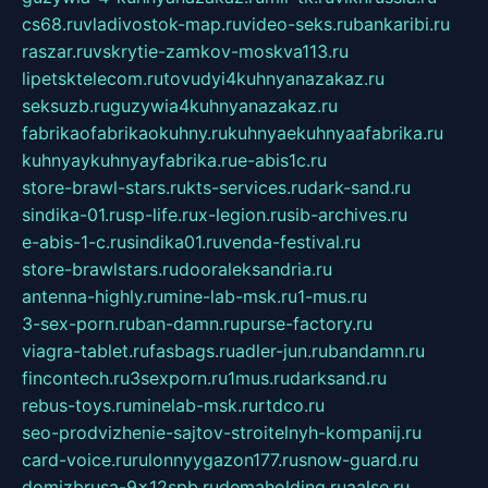
cs68.ru
vladivostok-map.ru
video-seks.ru
bankaribi.ru
raszar.ru
vskrytie-zamkov-moskva113.ru
lipetsktelecom.ru
tovudyi4kuhnyanazakaz.ru
seksuzb.ru
guzywia4kuhnyanazakaz.ru
fabrikaofabrikaokuhny.ru
kuhnyaekuhnyaafabrika.ru
kuhnyaykuhnyayfabrika.ru
e-abis1c.ru
store-brawl-stars.ru
kts-services.ru
dark-sand.ru
sindika-01.ru
sp-life.ru
x-legion.ru
sib-archives.ru
e-abis-1-c.ru
sindika01.ru
venda-festival.ru
store-brawlstars.ru
dooraleksandria.ru
antenna-highly.ru
mine-lab-msk.ru
1-mus.ru
3-sex-porn.ru
ban-damn.ru
purse-factory.ru
viagra-tablet.ru
fasbags.ru
adler-jun.ru
bandamn.ru
fincontech.ru
3sexporn.ru
1mus.ru
darksand.ru
rebus-toys.ru
minelab-msk.ru
rtdco.ru
seo-prodvizhenie-sajtov-stroitelnyh-kompanij.ru
card-voice.ru
rulonnyygazon177.ru
snow-guard.ru
domizbrusa-9x12spb.ru
demaholding.ru
aalse.ru