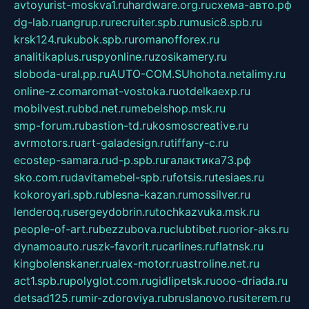
avtoyurist-moskva1.ru
hardware.org.ru
схема-авто.рф
dg-lab.ru
angrup.ru
recruiter.spb.ru
music8.spb.ru
krsk124.ru
kubok.spb.ru
romanofforex.ru
analitikaplus.ru
spyonline.ru
zosikamery.ru
sloboda-ural.pp.ru
AUTO-COM.SU
hohota.net
alimy.ru
online-z.com
aromat-vostoka.ru
otdelkaexp.ru
mobilvest.ru
bbd.net.ru
mebelshop.msk.ru
smp-forum.ru
bastion-td.ru
kosmoscreative.ru
avrmotors.ru
art-galadesign.ru
tiffany-c.ru
ecostep-samara.ru
d-p.spb.ru
галактика73.рф
sko.com.ru
davitamebel-spb.ru
fotsis.ru
tesiaes.ru
kokoroyari.spb.ru
blesna-kazan.ru
mossilver.ru
lenderoq.ru
sergeydobrin.ru
tochkazvuka.msk.ru
people-of-art.ru
bezzubova.ru
clubtibet.ru
orior-aks.ru
dynamoauto.ru
szk-favorit.ru
carlines.ru
flatnsk.ru
kingbolenskaner.ru
alex-motor.ru
astroline.net.ru
act1.spb.ru
polyglot.com.ru
gidlipetsk.ru
ooo-driada.ru
detsad125.ru
mir-zdoroviya.ru
bruslanovo.ru
siterem.ru