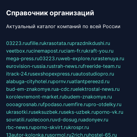
Справочник организаций
Актуальный каталог компаний по всей России
03223.ru
ufille.ru
krasotata.ru
prazdnikdushi.ru
veetbox.ru
cinemapost.ru
ciam-fr.ru
kraft-you.ru
mega-press.ru
03223.ru
web-explore.ru
rastenuya.ru
eurovision-russia.ru
strah-news.ru
freeride-team.ru
itrack-24.ru
sexshopexpress.ru
autostudiopro.ru
alabuga-cityhotel.ru
pornv.ru
atlantpereezd.ru
bud-em-znakomye.ru
a-cdc.ru
elektrostal-news.ru
korolevremont-market.ru
budem-znakomye.ru
oooagrosnab.ru
fpodaso.ru
emfire.ru
pro-otdelky.ru
ukrasotki.ru
seksuzbek.ru
seks-uzbek.ru
porno-vk.ru
sovratili.ru
olecoon.ru
vd-dosug.ru
adonyev.ru
rbc-news.ru
porno-skvirt.ru
krospr.ru
13autor-kolonka.ru
sormol.ru
2rich.ru
hostel-65.ru