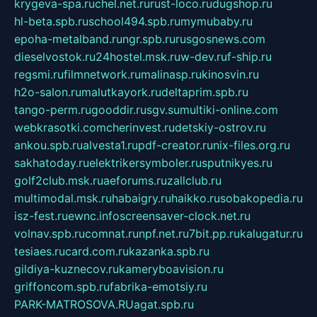
krygeva-spa.ru
chel.net.ru
rust-loco.ru
dugshop.ru
hl-beta.spb.ru
school494.spb.ru
mymubaby.ru
epoha-metalband.ru
ngr.spb.ru
rusgosnews.com
dieselvostok.ru
24hostel.msk.ru
w-dev.ru
f-ship.ru
regsmi.ru
filmnetwork.ru
malinasp.ru
kinosvin.ru
h2o-salon.ru
malutkayork.ru
deltaprim.spb.ru
tango-perm.ru
gooddir.ru
sgv.su
multiki-online.com
webkrasotki.com
cherinvest.ru
detskiy-ostrov.ru
ankou.spb.ru
alvesta1.ru
pdf-creator.ru
nix-files.org.ru
sakhatoday.ru
elektrikersymboler.ru
sputnikyes.ru
golf2club.msk.ru
aeforums.ru
zallclub.ru
multimodal.msk.ru
habaigry.ru
haikko.ru
sobakopedia.ru
isz-fest.ru
ewnc.info
screensaver-clock.net.ru
volnav.spb.ru
comnat.ru
npf.net.ru
7bit.pp.ru
kalugatur.ru
tesiaes.ru
card.com.ru
kazanka.spb.ru
gildiya-kuznecov.ru
kameryboavision.ru
griffoncom.spb.ru
fabrika-emotsiy.ru
PARK-MATROSOVA.RU
agat.spb.ru