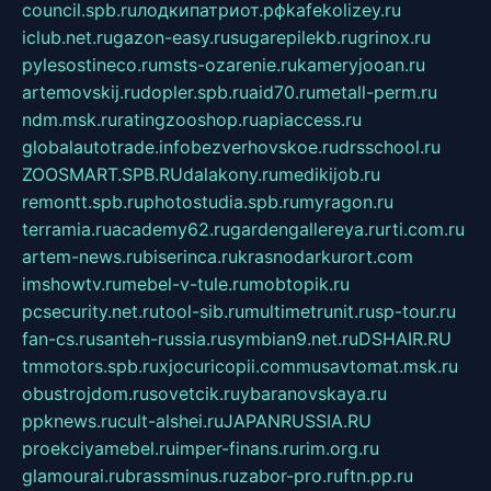
council.spb.ru
лодкипатриот.рф
kafekolizey.ru
iclub.net.ru
gazon-easy.ru
sugarepilekb.ru
grinox.ru
pylesostineco.ru
msts-ozarenie.ru
kameryjooan.ru
artemovskij.ru
dopler.spb.ru
aid70.ru
metall-perm.ru
ndm.msk.ru
ratingzooshop.ru
apiaccess.ru
globalautotrade.info
bezverhovskoe.ru
drsschool.ru
ZOOSMART.SPB.RU
dalakony.ru
medikijob.ru
remontt.spb.ru
photostudia.spb.ru
myragon.ru
terramia.ru
academy62.ru
gardengallereya.ru
rti.com.ru
artem-news.ru
biserinca.ru
krasnodarkurort.com
imshowtv.ru
mebel-v-tule.ru
mobtopik.ru
pcsecurity.net.ru
tool-sib.ru
multimetrunit.ru
sp-tour.ru
fan-cs.ru
santeh-russia.ru
symbian9.net.ru
DSHAIR.RU
tmmotors.spb.ru
xjocuricopii.com
musavtomat.msk.ru
obustrojdom.ru
sovetcik.ru
ybaranovskaya.ru
ppknews.ru
cult-alshei.ru
JAPANRUSSIA.RU
proekciyamebel.ru
imper-finans.ru
rim.org.ru
glamourai.ru
brassminus.ru
zabor-pro.ru
ftn.pp.ru