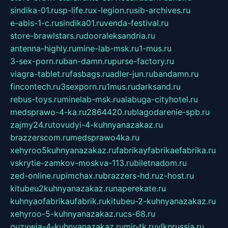
sindika-01.ru
sp-life.ru
x-legion.ru
sib-archives.ru
e-abis-1-c.ru
sindika01.ru
venda-festival.ru
store-brawlstars.ru
dooraleksandria.ru
antenna-highly.ru
mine-lab-msk.ru
1-mus.ru
3-sex-porn.ru
ban-damn.ru
purse-factory.ru
viagra-tablet.ru
fasbags.ru
adler-jun.ru
bandamn.ru
fincontech.ru
3sexporn.ru
1mus.ru
darksand.ru
rebus-toys.ru
minelab-msk.ru
alabuga-cityhotel.ru
medsprawo-4-ka.ru
2864420.ru
blagodarenie-spb.ru
zajmy24.ru
tovudyi-4-kuhnyanazakaz.ru
brazzerscom.ru
medsprawo4ka.ru
xehyroo5kuhnyanazakaz.ru
fabrikayfabrikaefabrika.ru
vskrytie-zamkov-moskva-113.ru
biletnadom.ru
zed-online.ru
pimchax.ru
brazzers-hd.ru
z-host.ru
kitubeu2kuhnyanazakaz.ru
naperekate.ru
kuhnyaofabrikaufabrik.ru
kitubeu-2-kuhnyanazakaz.ru
xehyroo-5-kuhnyanazakaz.ru
cs-68.ru
guzywia-4-kuhnyanazakaz.ru
mir-tk.ru
vlknrussia.ru