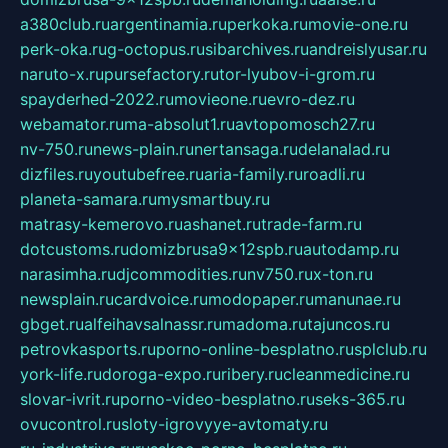
a380club.ru
argentinamia.ru
perkoka.ru
movie-one.ru
perk-oka.ru
g-octopus.ru
sibarchives.ru
andreislyusar.ru
naruto-x.ru
pursefactory.ru
tor-lyubov-i-grom.ru
spayderhed-2022.ru
movieone.ru
evro-dez.ru
webamator.ru
ma-absolut1.ru
avtopomosch27.ru
nv-750.ru
news-plain.ru
nertansaga.ru
delanalad.ru
dizfiles.ru
youtubefree.ru
aria-family.ru
roadli.ru
planeta-samara.ru
mysmartbuy.ru
matrasy-kemerovo.ru
ashanet.ru
trade-farm.ru
dotcustoms.ru
domizbrusa9x12spb.ru
autodamp.ru
narasimha.ru
djcommodities.ru
nv750.ru
x-ton.ru
newsplain.ru
cardvoice.ru
modopaper.ru
manunae.ru
gbget.ru
alfeihavsalnassr.ru
madoma.ru
tajuncos.ru
petrovkasports.ru
porno-online-besplatno.ru
splclub.ru
york-life.ru
doroga-expo.ru
ribery.ru
cleanmedicine.ru
slovar-ivrit.ru
porno-video-besplatno.ru
seks-365.ru
ovucontrol.ru
sloty-igrovyye-avtomaty.ru