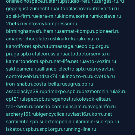
onlinekinospace.ru
startupstudio-fefu.ru
zarges-ru.ru
gegenjustizunrecht.ru
autobalashov.ru
utrovortu.ru
spiski-firm.ru
elara-m.ru
kinomusorka.ru
mkcslava.ru
2bets.ru
vintovoykompressor.ru
birminghamvsfulham.ru
sarmat-komp.ru
pioneeri.ru
amadis-chocolate.ru
shkurki-karakulya.ru
kanotiforet.spb.ru
tutmassage.ru
ecolog.org.ru
praga.spb.ru
falcorussia.ru
autodoctorservis.ru
kamertondom.spb.ru
net-life.net.ru
avto-vozim.ru
sakhcamera.ru
alliance-electro.spb.ru
stroyavt.ru
controlweb1.ru
tdsak74.ru
kinzozo-ru.ru
kvotka.ru
iron-snab.ru
costa-bella.ru
eugrus.pp.ru
associaciya39.ru
primexpo.spb.ru
bezmorchin.ru
ia2.ru
cpt21.ru
ispecspb.ru
regahost.ru
kolosok-elita.ru
tae-kwon.ru
consrio.com.ru
insiam.ru
avegainfo.ru
archery161.ru
bigencyclica.ru
vlast16.ru
korru.net
sarmiento.spb.su
extelopedia.ru
lammin-suo.spb.ru
iskatour.spb.ru
snpi.org.ru
running-line.ru