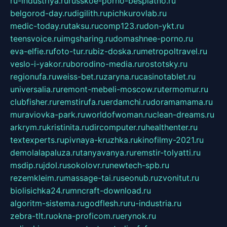
ru-industriya.ru
russkoe-porno-besplatno.ru
belgorod-day.ru
digilith.ru
pichkurovlab.ru
medic-today.ru
taksu.ru
comp123.ru
don-ykt.ru
teensvoice.ru
imgsharing.ru
domashnee-porno.ru
eva-elfie.ru
foto-tur.ru
biz-doska.ru
metropoltravel.ru
veslo-i-yakor.ru
borodino-media.ru
rostotsky.ru
regionufa.ru
weiss-bet.ru
zaryna.ru
casinotablet.ru
universalia.ru
remont-mebeli-moscow.ru
termomur.ru
clubfisher.ru
remstirufa.ru
erdamchi.ru
doramamama.ru
muraviovka-park.ru
worldofwoman.ru
clean-dreams.ru
arkrym.ru
kristinita.ru
dircomputer.ru
healthenter.ru
textexperts.ru
pivnaya-kruzhka.ru
kinofilmy-2021.ru
demolalapaluza.ru
tanyavanya.ru
remstir-tolyatti.ru
msdip.ru
jdol.ru
sokolovr.ru
newtech-spb.ru
rezemkleim.ru
massage-tai.ru
seonub.ru
zvonitut.ru
biolisichka24.ru
mncraft-download.ru
algoritm-sistema.ru
godflesh.ru
ru-industria.ru
zebra-tlt.ru
okna-proficom.ru
erynok.ru