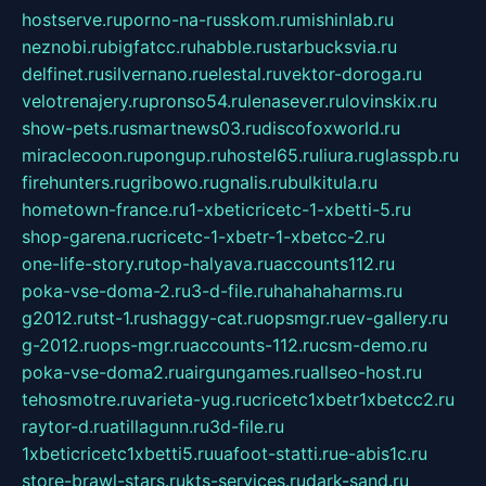
hostserve.ru
porno-na-russkom.ru
mishinlab.ru
neznobi.ru
bigfatcc.ru
habble.ru
starbucksvia.ru
delfinet.ru
silvernano.ru
elestal.ru
vektor-doroga.ru
velotrenajery.ru
pronso54.ru
lenasever.ru
lovinskix.ru
show-pets.ru
smartnews03.ru
discofoxworld.ru
miraclecoon.ru
pongup.ru
hostel65.ru
liura.ru
glasspb.ru
firehunters.ru
gribowo.ru
gnalis.ru
bulkitula.ru
hometown-france.ru
1-xbeticricetc-1-xbetti-5.ru
shop-garena.ru
cricetc-1-xbetr-1-xbetcc-2.ru
one-life-story.ru
top-halyava.ru
accounts112.ru
poka-vse-doma-2.ru
3-d-file.ru
hahahaharms.ru
g2012.ru
tst-1.ru
shaggy-cat.ru
opsmgr.ru
ev-gallery.ru
g-2012.ru
ops-mgr.ru
accounts-112.ru
csm-demo.ru
poka-vse-doma2.ru
airgungames.ru
allseo-host.ru
tehosmotre.ru
varieta-yug.ru
cricetc1xbetr1xbetcc2.ru
raytor-d.ru
atillagunn.ru
3d-file.ru
1xbeticricetc1xbetti5.ru
uafoot-statti.ru
e-abis1c.ru
store-brawl-stars.ru
kts-services.ru
dark-sand.ru