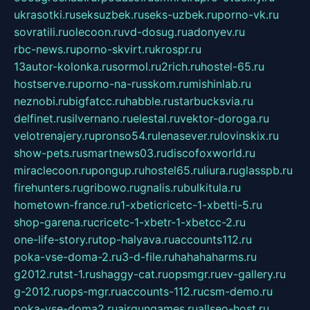
ukrasotki.ru
seksuzbek.ru
seks-uzbek.ru
porno-vk.ru
sovratili.ru
olecoon.ru
vd-dosug.ru
adonyev.ru
rbc-news.ru
porno-skvirt.ru
krospr.ru
13autor-kolonka.ru
sormol.ru
2rich.ru
hostel-65.ru
hostserve.ru
porno-na-russkom.ru
mishinlab.ru
neznobi.ru
bigfatcc.ru
habble.ru
starbucksvia.ru
delfinet.ru
silvernano.ru
elestal.ru
vektor-doroga.ru
velotrenajery.ru
pronso54.ru
lenasever.ru
lovinskix.ru
show-pets.ru
smartnews03.ru
discofoxworld.ru
miraclecoon.ru
pongup.ru
hostel65.ru
liura.ru
glasspb.ru
firehunters.ru
gribowo.ru
gnalis.ru
bulkitula.ru
hometown-france.ru
1-xbeticricetc-1-xbetti-5.ru
shop-garena.ru
cricetc-1-xbetr-1-xbetcc-2.ru
one-life-story.ru
top-halyava.ru
accounts112.ru
poka-vse-doma-2.ru
3-d-file.ru
hahahaharms.ru
g2012.ru
tst-1.ru
shaggy-cat.ru
opsmgr.ru
ev-gallery.ru
g-2012.ru
ops-mgr.ru
accounts-112.ru
csm-demo.ru
poka-vse-doma2.ru
airgungames.ru
allseo-host.ru