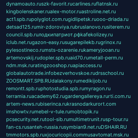
dynamoauto.ru
szk-favorit.ru
carlines.ru
flatnsk.ru
kingbolenskaner.ru
alex-motor.ru
astroline.net.ru
act1.spb.ru
polyglot.com.ru
gidlipetsk.ru
ooo-driada.ru
detsad125.ru
mir-zdoroviya.ru
bruslanovo.ru
siterem.ru
council.spb.ru
лодкипатриот.рф
kafekolizey.ru
iclub.net.ru
gazon-easy.ru
sugarepilekb.ru
grinox.ru
pylesostineco.ru
msts-ozarenie.ru
kameryjooan.ru
artemovskij.ru
dopler.spb.ru
aid70.ru
metall-perm.ru
ndm.msk.ru
ratingzooshop.ru
apiaccess.ru
globalautotrade.info
bezverhovskoe.ru
drsschool.ru
ZOOSMART.SPB.RU
dalakony.ru
medikijob.ru
remontt.spb.ru
photostudia.spb.ru
myragon.ru
terramia.ru
academy62.ru
gardengallereya.ru
rti.com.ru
artem-news.ru
biserinca.ru
krasnodarkurort.com
imshowtv.ru
mebel-v-tule.ru
mobtopik.ru
pcsecurity.net.ru
tool-sib.ru
multimetrunit.ru
sp-tour.ru
fan-cs.ru
santeh-russia.ru
symbian9.net.ru
DSHAIR.RU
tmmotors.spb.ru
xjocuricopii.com
musavtomat.msk.ru