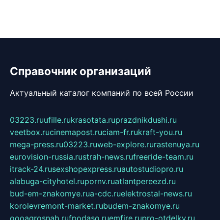
Справочник организаций
Актуальный каталог компаний по всей России
03223.ru
ufille.ru
krasotata.ru
prazdnikdushi.ru
veetbox.ru
cinemapost.ru
ciam-fr.ru
kraft-you.ru
mega-press.ru
03223.ru
web-explore.ru
rastenuya.ru
eurovision-russia.ru
strah-news.ru
freeride-team.ru
itrack-24.ru
sexshopexpress.ru
autostudiopro.ru
alabuga-cityhotel.ru
pornv.ru
atlantpereezd.ru
bud-em-znakomye.ru
a-cdc.ru
elektrostal-news.ru
korolevremont-market.ru
budem-znakomye.ru
oooagrosnab.ru
fpodaso.ru
emfire.ru
pro-otdelky.ru