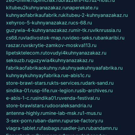
kitubeu2kuhnyanazakaz.ru
naperekate.ru
kuhnyaofabrikaufabrik.ru
kitubeu-2-kuhnyanazakaz.ru
xehyroo-5-kuhnyanazakaz.ru
cs-68.ru
guzywia-4-kuhnyanazakaz.ru
mir-tk.ru
vlknrussia.ru
cs68.ru
vladivostok-map.ru
video-seks.ru
bankaribi.ru
raszar.ru
vskrytie-zamkov-moskva113.ru
lipetsktelecom.ru
tovudyi4kuhnyanazakaz.ru
seksuzb.ru
guzywia4kuhnyanazakaz.ru
fabrikaofabrikaokuhny.ru
kuhnyaekuhnyaafabrika.ru
kuhnyaykuhnyayfabrika.ru
e-abis1c.ru
store-brawl-stars.ru
kts-services.ru
dark-sand.ru
sindika-01.ru
sp-life.ru
x-legion.ru
sib-archives.ru
e-abis-1-c.ru
sindika01.ru
venda-festival.ru
store-brawlstars.ru
dooraleksandria.ru
antenna-highly.ru
mine-lab-msk.ru
1-mus.ru
3-sex-porn.ru
ban-damn.ru
purse-factory.ru
viagra-tablet.ru
fasbags.ru
adler-jun.ru
bandamn.ru