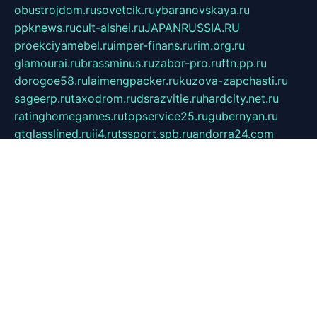
obustrojdom.ru
sovetcik.ru
ybaranovskaya.ru
ppknews.ru
cult-alshei.ru
JAPANRUSSIA.RU
proekciyamebel.ru
imper-finans.ru
rim.org.ru
glamourai.ru
brassminus.ru
zabor-pro.ru
ftn.pp.ru
dorogoe58.ru
laimengpacker.ru
kuzova-zapchasti.ru
sageerp.ru
taxodrom.ru
dsrazvitie.ru
hardcity.net.ru
ratinghomegames.ru
topservice25.ru
gubernyan.ru
gtglasslined.ru
ii4.ru
tssport.spb.ru
andorra24.com
blackwallstreet.ru
oboimos.ru
optim-doors.com.ru
ikuch.ru
nycr.org.ru
npa21.ru
vremya-ch.spb.ru
desert000.ru
ivtorgi.ru
ifiori.ru
catalog-statei.ru
dcv.org.ru
spetsmaster174.ru
ipkameryhiseeu.ru
dum26.ru
ruspol.spb.ru
fr-opendp.ru
kam-solnyshko.ru
cheyenne-arapaho.ru
sevzapmetal.spb.ru
ted-lapidus.spb.ru
parasite-eliminator.ru
sigma-complete.ru
modernworld.ru
dama-moda.ru
eholot-group.ru
sk-nvkz.ru
DRONGOLD.RU
democratia2.ru
i-farmer.ru
mass-sport.org