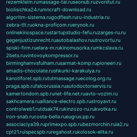
rezemkleim.ru
massage-tai.ru
seonub.ru
zvonitut.ru
biolisichka24.ru
mncraft-download.ru
algoritm-sistema.ru
godflesh.ru
ru-industria.ru
zebra-tlt.ru
okna-proficom.ru
erynok.ru
onlinekinospace.ru
startupstudio-fefu.ru
zarges-ru.ru
gegenjustizunrecht.ru
autobalashov.ru
utrovortu.ru
spiski-firm.ru
elara-m.ru
kinomusorka.ru
mkcslava.ru
2bets.ru
vintovoykompressor.ru
birminghamvsfulham.ru
sarmat-komp.ru
pioneeri.ru
amadis-chocolate.ru
shkurki-karakulya.ru
kanotiforet.spb.ru
tutmassage.ru
ecolog.org.ru
praga.spb.ru
falcorussia.ru
autodoctorservis.ru
kamertondom.spb.ru
net-life.net.ru
avto-vozim.ru
sakhcamera.ru
alliance-electro.spb.ru
stroyavt.ru
controlweb1.ru
tdsak74.ru
kinzozo-ru.ru
kvotka.ru
iron-snab.ru
costa-bella.ru
eugrus.pp.ru
associaciya39.ru
primexpo.spb.ru
bezmorchin.ru
ia2.ru
cpt21.ru
ispecspb.ru
regahost.ru
kolosok-elita.ru