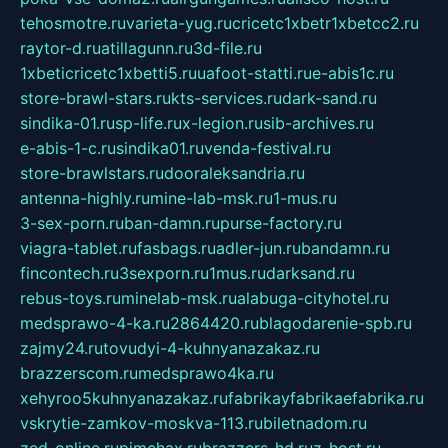
tehosmotre.ru
varieta-yug.ru
cricetc1xbetr1xbetcc2.ru
raytor-d.ru
atillagunn.ru
3d-file.ru
1xbeticricetc1xbetti5.ru
uafoot-statti.ru
e-abis1c.ru
store-brawl-stars.ru
kts-services.ru
dark-sand.ru
sindika-01.ru
sp-life.ru
x-legion.ru
sib-archives.ru
e-abis-1-c.ru
sindika01.ru
venda-festival.ru
store-brawlstars.ru
dooraleksandria.ru
antenna-highly.ru
mine-lab-msk.ru
1-mus.ru
3-sex-porn.ru
ban-damn.ru
purse-factory.ru
viagra-tablet.ru
fasbags.ru
adler-jun.ru
bandamn.ru
fincontech.ru
3sexporn.ru
1mus.ru
darksand.ru
rebus-toys.ru
minelab-msk.ru
alabuga-cityhotel.ru
medsprawo-4-ka.ru
2864420.ru
blagodarenie-spb.ru
zajmy24.ru
tovudyi-4-kuhnyanazakaz.ru
brazzerscom.ru
medsprawo4ka.ru
xehyroo5kuhnyanazakaz.ru
fabrikayfabrikaefabrika.ru
vskrytie-zamkov-moskva-113.ru
biletnadom.ru
zed-online.ru
pimchax.ru
brazzers-hd.ru
z-host.ru