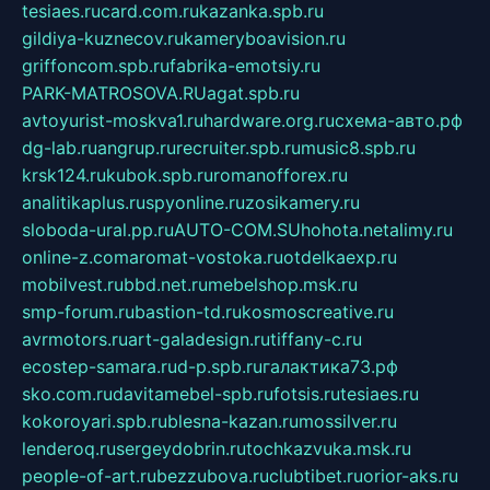
tesiaes.ru
card.com.ru
kazanka.spb.ru
gildiya-kuznecov.ru
kameryboavision.ru
griffoncom.spb.ru
fabrika-emotsiy.ru
PARK-MATROSOVA.RU
agat.spb.ru
avtoyurist-moskva1.ru
hardware.org.ru
схема-авто.рф
dg-lab.ru
angrup.ru
recruiter.spb.ru
music8.spb.ru
krsk124.ru
kubok.spb.ru
romanofforex.ru
analitikaplus.ru
spyonline.ru
zosikamery.ru
sloboda-ural.pp.ru
AUTO-COM.SU
hohota.net
alimy.ru
online-z.com
aromat-vostoka.ru
otdelkaexp.ru
mobilvest.ru
bbd.net.ru
mebelshop.msk.ru
smp-forum.ru
bastion-td.ru
kosmoscreative.ru
avrmotors.ru
art-galadesign.ru
tiffany-c.ru
ecostep-samara.ru
d-p.spb.ru
галактика73.рф
sko.com.ru
davitamebel-spb.ru
fotsis.ru
tesiaes.ru
kokoroyari.spb.ru
blesna-kazan.ru
mossilver.ru
lenderoq.ru
sergeydobrin.ru
tochkazvuka.msk.ru
people-of-art.ru
bezzubova.ru
clubtibet.ru
orior-aks.ru