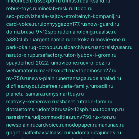
fincontech.ru
3sexporn.ru
1mus.ru
darksand.ru
rebus-toys.ru
minelab-msk.ru
rtdco.ru
seo-prodvizhenie-sajtov-stroitelnyh-kompanij.ru
card-voice.ru
rulonnyygazon177.ru
snow-guard.ru
domizbrusa-9x12spb.ru
demaholding.ru
aalse.ru
a380club.ru
argentinamia.ru
perkoka.ru
movie-one.ru
perk-oka.ru
g-octopus.ru
sibarchives.ru
andreislyusar.ru
naruto-x.ru
pursefactory.ru
tor-lyubov-i-grom.ru
spayderhed-2022.ru
movieone.ru
evro-dez.ru
webamator.ru
ma-absolut1.ru
avtopomosch27.ru
nv-750.ru
news-plain.ru
nertansaga.ru
delanalad.ru
dizfiles.ru
youtubefree.ru
aria-family.ru
roadli.ru
planeta-samara.ru
mysmartbuy.ru
matrasy-kemerovo.ru
ashanet.ru
trade-farm.ru
dotcustoms.ru
domizbrusa9x12spb.ru
autodamp.ru
narasimha.ru
djcommodities.ru
nv750.ru
x-ton.ru
newsplain.ru
cardvoice.ru
modopaper.ru
manunae.ru
gbget.ru
alfeihavsalnassr.ru
madoma.ru
tajuncos.ru