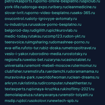
petrovkasports.ru
porno-online-besplatno.ru
splclub.ru
york-life.ru
doroga-expo.ru
ribery.ru
cleanmedicine.ru
slovar-ivrit.ru
porno-video-besplatno.ru
seks-365.ru
ovucontrol.ru
sloty-igrovyye-avtomaty.ru
ru-industriya.ru
russkoe-porno-besplatno.ru
belgorod-day.ru
digilith.ru
pichkurovlab.ru
medic-today.ru
taksu.ru
comp123.ru
don-ykt.ru
teensvoice.ru
imgsharing.ru
domashnee-porno.ru
eva-elfie.ru
foto-tur.ru
biz-doska.ru
metropoltravel.ru
veslo-i-yakor.ru
borodino-media.ru
rostotsky.ru
regionufa.ru
weiss-bet.ru
zaryna.ru
casinotablet.ru
universalia.ru
remont-mebeli-moscow.ru
termomur.ru
clubfisher.ru
remstirufa.ru
erdamchi.ru
doramamama.ru
muraviovka-park.ru
worldofwoman.ru
clean-dreams.ru
arkrym.ru
kristinita.ru
dircomputer.ru
healthenter.ru
textexperts.ru
pivnaya-kruzhka.ru
kinofilmy-2021.ru
demolalapaluza.ru
tanyavanya.ru
remstir-tolyatti.ru
msdip.ru
jdol.ru
sokolovr.ru
newtech-spb.ru