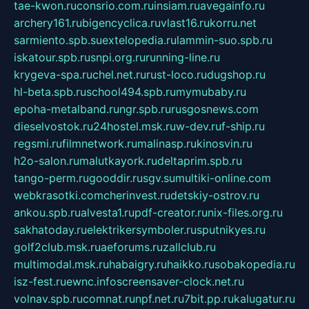
tae-kwon.ru
consrio.com.ru
insiam.ru
avegainfo.ru
archery161.ru
bigencyclica.ru
vlast16.ru
korru.net
sarmiento.spb.su
extelopedia.ru
lammin-suo.spb.ru
iskatour.spb.ru
snpi.org.ru
running-line.ru
krygeva-spa.ru
chel.net.ru
rust-loco.ru
dugshop.ru
hl-beta.spb.ru
school494.spb.ru
mymubaby.ru
epoha-metalband.ru
ngr.spb.ru
rusgosnews.com
dieselvostok.ru
24hostel.msk.ru
w-dev.ru
f-ship.ru
regsmi.ru
filmnetwork.ru
malinasp.ru
kinosvin.ru
h2o-salon.ru
malutkayork.ru
deltaprim.spb.ru
tango-perm.ru
gooddir.ru
sgv.su
multiki-online.com
webkrasotki.com
cherinvest.ru
detskiy-ostrov.ru
ankou.spb.ru
alvesta1.ru
pdf-creator.ru
nix-files.org.ru
sakhatoday.ru
elektrikersymboler.ru
sputnikyes.ru
golf2club.msk.ru
aeforums.ru
zallclub.ru
multimodal.msk.ru
habaigry.ru
haikko.ru
sobakopedia.ru
isz-fest.ru
ewnc.info
screensaver-clock.net.ru
volnav.spb.ru
comnat.ru
npf.net.ru
7bit.pp.ru
kalugatur.ru